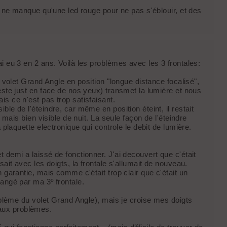
Il ne manque qu'une led rouge pour ne pas s'éblouir, et des
ai eu 3 en 2 ans. Voilà les problèmes avec les 3 frontales:
a volet Grand Angle en position "longue distance focalisé",
reste just en face de nos yeux) transmet la lumière et nous
is ce n'est pas trop satisfaisant.
ble de l'éteindre, car même en position éteint, il restait
r mais bien visible de nuit. La seule façon de l'éteindre
a plaquette electronique qui controle le debit de lumière.
 demi a laissé de fonctionner. J'ai decouvert que c'était
sait avec les doigts, la frontale s'allumait de nouveau.
n garantie, mais comme c'était trop clair que c'était un
hangé par ma 3º frontale.
roblème du volet Grand Angle), mais je croise mes doigts
aux problèmes.