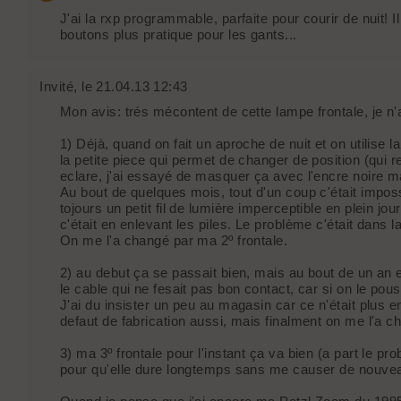
J'ai la rxp programmable, parfaite pour courir de nuit! 
boutons plus pratique pour les gants...
Invité
, le 21.04.13 12:43
Mon avis: trés mécontent de cette lampe frontale, je n'
1) Déjà, quand on fait un aproche de nuit et on utilise l
la petite piece qui permet de changer de position (qui 
eclare, j'ai essayé de masquer ça avec l'encre noire ma
Au bout de quelques mois, tout d'un coup c'était impossi
tojours un petit fil de lumière imperceptible en plein jou
c'était en enlevant les piles. Le problème c'était dans l
On me l'a changé par ma 2º frontale.
2) au debut ça se passait bien, mais au bout de un an et
le cable qui ne fesait pas bon contact, car si on le pous
J'ai du insister un peu au magasin car ce n'était plus e
defaut de fabrication aussi, mais finalment on me l'a c
3) ma 3º frontale pour l'instant ça va bien (a part le p
pour qu'elle dure longtemps sans me causer de nouve