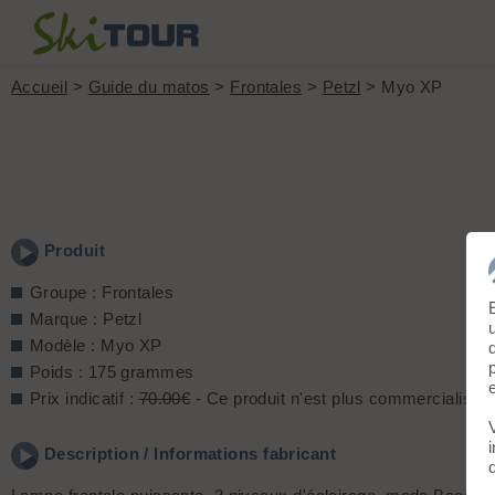
Accueil
>
Guide du matos
>
Frontales
>
Petzl
> Myo XP
Produit
Groupe : Frontales
Marque : Petzl
Modèle : Myo XP
Poids : 175 grammes
Prix indicatif :
70.00€
- Ce produit n'est plus commercialisé
Description / Informations fabricant