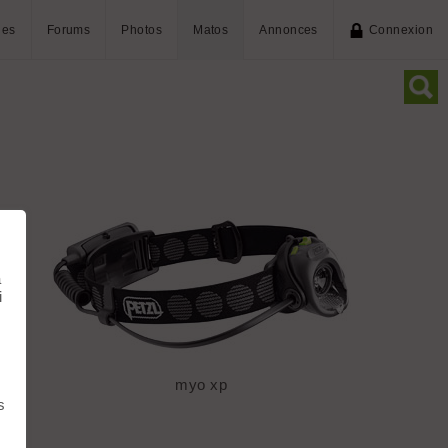
ies
Forums
Photos
Matos
Annonces
Connexion
à
i
myo xp
s