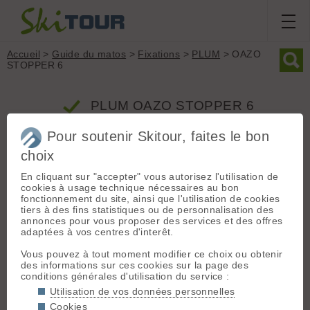
Accueil
>
Guide du matos
>
Fixations
>
PLUM
> OAZO
STOPPER 6
PLUM OAZO STOPPER 6
Pour soutenir Skitour, faites le bon
Produit
choix
Groupe : Fixations
En cliquant sur "accepter" vous autorisez l'utilisation de
cookies à usage technique nécessaires au bon
Marque : PLUM
fonctionnement du site, ainsi que l'utilisation de cookies
Modèle : OAZO STOPPER 6
tiers à des fins statistiques ou de personnalisation des
Type : Ski touring à inserts
annonces pour vous proposer des services et des offres
adaptées à vos centres d'interêt.
Poids (la paire) : 540 grammes
Inserts : Oui
Vous pouvez à tout moment modifier ce choix ou obtenir
Prix indicatif : 518.00 € - Produit commercialisé depuis la
des informations sur ces cookies sur la page des
saison 2020/2021
conditions générales d'utilisation du service :
Utilisation de vos données personnelles
Cookies