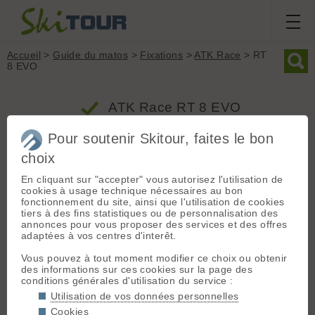
Accueil
>
Guide du matos
>
Fixations
>
ATK Race
> RT
8 EVO
ATK Race RT 8 EVO
Pour soutenir Skitour, faites le bon
Produit
choix
Groupe : Fixations
En cliquant sur "accepter" vous autorisez l'utilisation de
cookies à usage technique nécessaires au bon
Marque : ATK Race
fonctionnement du site, ainsi que l'utilisation de cookies
Modèle : RT 8 EVO
tiers à des fins statistiques ou de personnalisation des
Type : Course
annonces pour vous proposer des services et des offres
adaptées à vos centres d'interêt.
Poids (la paire) : 520 grammes
Inserts : Oui
Vous pouvez à tout moment modifier ce choix ou obtenir
Prix indicatif : 579.00 € - Produit commercialisé depuis la
des informations sur ces cookies sur la page des
saison 2017/2018
conditions générales d'utilisation du service :
Utilisation de vos données personnelles
Cookies