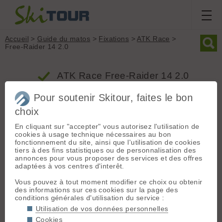
Accueil
>
Guide du matos
>
Fixations
>
ATK Race
>
Free-Raider 14 2.0
ATK Race Free-Raider 14 2.0
Pour soutenir Skitour, faites le bon
Produit
choix
Groupe : Fixations
En cliquant sur "accepter" vous autorisez l'utilisation de
cookies à usage technique nécessaires au bon
Marque : ATK Race
fonctionnement du site, ainsi que l'utilisation de cookies
Modèle : Free-Raider 14 2.0
tiers à des fins statistiques ou de personnalisation des
Type : Freeride
annonces pour vous proposer des services et des offres
adaptées à vos centres d'interêt.
Poids (la paire) : 790 grammes
Inserts : Non
Vous pouvez à tout moment modifier ce choix ou obtenir
Prix indicatif :
629.00€
- Ce produit n'est plus commercialisé
des informations sur ces cookies sur la page des
conditions générales d'utilisation du service :
Utilisation de vos données personnelles
Description / Informations fabricant
Cookies