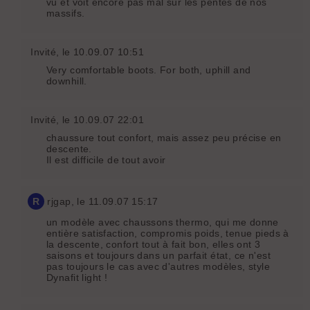
vu et voit encore pas mal sur les pentes de nos
massifs.
Invité
, le 10.09.07 10:51
Very comfortable boots. For both, uphill and
downhill.
Invité
, le 10.09.07 22:01
chaussure tout confort, mais assez peu précise en
descente.
Il est difficile de tout avoir
R
rjgap
, le 11.09.07 15:17
un modèle avec chaussons thermo, qui me donne
entière satisfaction, compromis poids, tenue pieds à
la descente, confort tout à fait bon, elles ont 3
saisons et toujours dans un parfait état, ce n'est
pas toujours le cas avec d'autres modèles, style
Dynafit light !