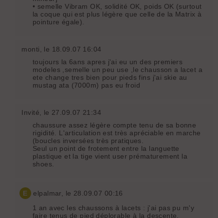
• semelle Vibram OK, solidité OK, poids OK (surtout
la coque qui est plus légère que celle de la Matrix à
pointure égale).
monti
, le 18.09.07 16:04
toujours la 6ans apres j'ai eu un des premiers
modeles ,semelle un peu use ,le chausson a lacet a
ete change tres bien pour pieds fins j'ai skie au
mustag ata (7000m) pas eu froid
Invité
, le 27.09.07 21:34
chaussure assez légère compte tenu de sa bonne
rigidité. L'articulation est très apréciable en marche
(boucles inversées très pratiques.
Seul un point de frotement entre la languette
plastique et la tige vient user prématurement la
shoes.
E
elpalmar
, le 28.09.07 00:16
1 an avec les chaussons à lacets : j'ai pas pu m'y
faire tenus de pied déplorable à la descente.