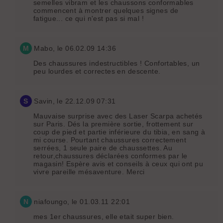
semelles vibram et les chaussons conformables
commencent à montrer quelques signes de
fatigue... ce qui n'est pas si mal !
M
Mabo
, le 06.02.09 14:36
Des chaussures indestructibles ! Confortables, un
peu lourdes et correctes en descente.
S
Savin
, le 22.12.09 07:31
Mauvaise surprise avec des Laser Scarpa achetés
sur Paris. Dés la première sortie, frottement sur
coup de pied et partie inférieure du tibia, en sang à
mi course. Pourtant chaussures correctement
serrées, 1 seule paire de chaussettes. Au
retour,chaussures déclarées conformes par le
magasin! Espère avis et conseils à ceux qui ont pu
vivre pareille mésaventure. Merci
N
niafoungo
, le 01.03.11 22:01
mes 1er chaussures, elle etait super bien.