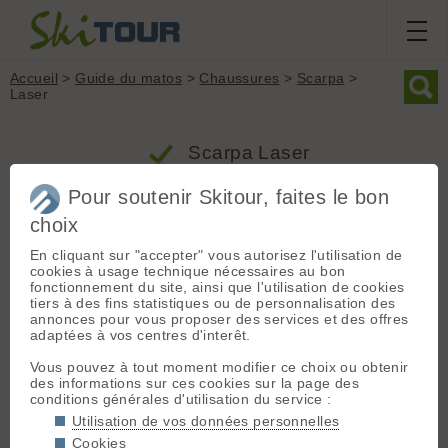
Accueil
>
Guide du matos
>
Chaussures
>
Scarpa
>
Laser
Scarpa Laser
Pour soutenir Skitour, faites le bon
Produit
choix
Groupe : Chaussures
En cliquant sur "accepter" vous autorisez l'utilisation de
cookies à usage technique nécessaires au bon
Marque : Scarpa
fonctionnement du site, ainsi que l'utilisation de cookies
Modèle : Laser
tiers à des fins statistiques ou de personnalisation des
Type : Classique
annonces pour vous proposer des services et des offres
adaptées à vos centres d'interêt.
Poids (la paire) : 3340 grammes
Flex : -
Vous pouvez à tout moment modifier ce choix ou obtenir
Inserts : Oui
des informations sur ces cookies sur la page des
conditions générales d'utilisation du service :
Prix indicatif :
299.00€
- Ce produit n'est plus commercialisé
Utilisation de vos données personnelles
Cookies