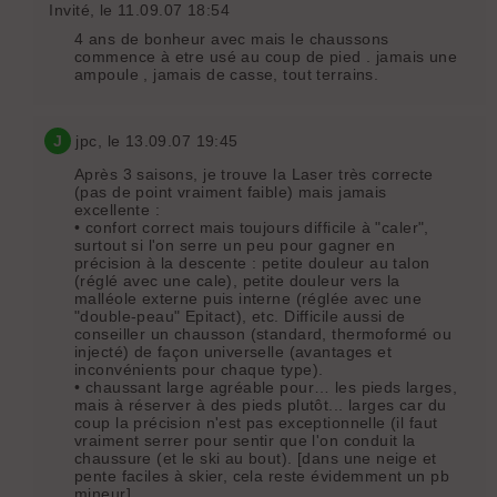
Invité
, le 11.09.07 18:54
4 ans de bonheur avec mais le chaussons
commence à etre usé au coup de pied . jamais une
ampoule , jamais de casse, tout terrains.
J
jpc
, le 13.09.07 19:45
Après 3 saisons, je trouve la Laser très correcte
(pas de point vraiment faible) mais jamais
excellente :
• confort correct mais toujours difficile à "caler",
surtout si l'on serre un peu pour gagner en
précision à la descente : petite douleur au talon
(réglé avec une cale), petite douleur vers la
malléole externe puis interne (réglée avec une
"double-peau" Epitact), etc. Difficile aussi de
conseiller un chausson (standard, thermoformé ou
injecté) de façon universelle (avantages et
inconvénients pour chaque type).
• chaussant large agréable pour… les pieds larges,
mais à réserver à des pieds plutôt... larges car du
coup la précision n'est pas exceptionnelle (il faut
vraiment serrer pour sentir que l'on conduit la
chaussure (et le ski au bout). [dans une neige et
pente faciles à skier, cela reste évidemment un pb
mineur]