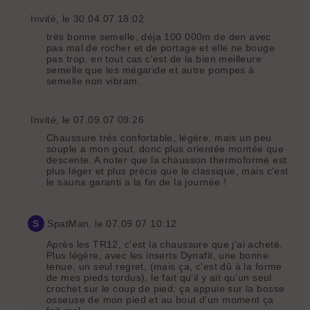
Invité
, le 30.04.07 18:02
très bonne semelle, déja 100 000m de den avec
pas mal de rocher et de portage et elle ne bouge
pas trop. en tout cas c'est de la bien meilleure
semelle que les mégaride et autre pompes à
semelle non vibram.
Invité
, le 07.09.07 09:26
Chaussure trés confortable, légère, mais un peu
souple a mon gout, donc plus orientée montée que
descente. A noter que la chausson thermoformé est
plus léger et plus précis que le classique, mais c'est
le sauna garanti a la fin de la journée !
S
SpatMan
, le 07.09.07 10:12
Après les TR12, c'est la chaussure que j'ai acheté.
Plus légère, avec les inserts Dynafit, une bonne
tenue, un seul regret, (mais ça, c'est dû à la forme
de mes pieds tordus), le fait qu'il y ait qu'un seul
crochet sur le coup de pied: ça appuie sur la bosse
osseuse de mon pied et au bout d'un moment ça