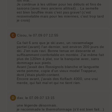
fait mal...
Je continue à les utiliser pour les débuts et fins de
saisons (avec mes anciens altitrail)... La semelle
est bien bouffée mais c'est pas grave! (c'est
ressemelable mais pour les miennes, c'est trop tard
je crois)
C
Cisou
, le 07.09.07 12:55
Ca fait 6 ans que je ski avec, un ressemelage
partiel (avant) l'an dernier, soit environ 200 jours de
ski. J'en suis ravi. Bonne tenue en descente et
suffisamment confortable en montée. J'ai même fait
plus de 120km à plat, sur la banquise avec, sans
dommage aux pieds.
Avant j'avait des Rossignols blanche et languette
verte pomme, copie d'un vieux model Trappeur,
dont j'étais plutôt content.
Encore avant, j'avais des Koflach 4000, une vrai
merde, qui fait mal et qui ne tient rien.
D
dav
, le 07.09.07 13:15
une légende désormais.
je recommade le thermoformage (s'il est bien fait...)