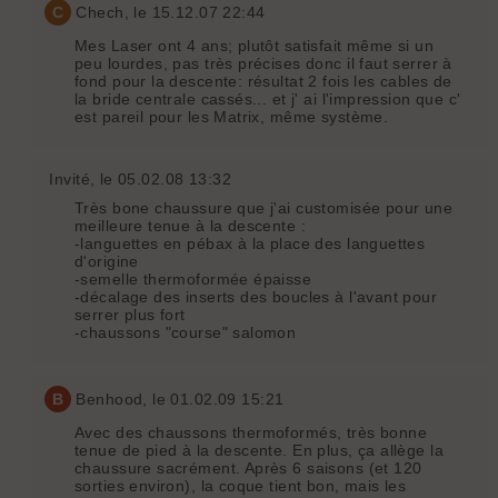
C
Chech
, le 15.12.07 22:44
Mes Laser ont 4 ans; plutôt satisfait même si un
peu lourdes, pas très précises donc il faut serrer à
fond pour la descente: résultat 2 fois les cables de
la bride centrale cassés... et j' ai l'impression que c'
est pareil pour les Matrix, même système.
Invité
, le 05.02.08 13:32
Très bone chaussure que j'ai customisée pour une
meilleure tenue à la descente :
-languettes en pébax à la place des languettes
d'origine
-semelle thermoformée épaisse
-décalage des inserts des boucles à l'avant pour
serrer plus fort
-chaussons "course" salomon
B
Benhood
, le 01.02.09 15:21
Avec des chaussons thermoformés, très bonne
tenue de pied à la descente. En plus, ça allège la
chaussure sacrément. Après 6 saisons (et 120
sorties environ), la coque tient bon, mais les