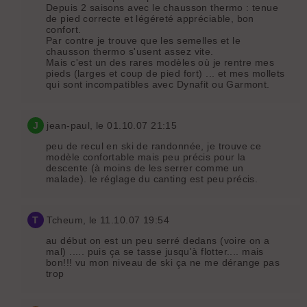
Depuis 2 saisons avec le chausson thermo : tenue
de pied correcte et légéreté appréciable, bon
confort.
Par contre je trouve que les semelles et le
chausson thermo s'usent assez vite.
Mais c'est un des rares modèles où je rentre mes
pieds (larges et coup de pied fort) ... et mes mollets
qui sont incompatibles avec Dynafit ou Garmont.
J
jean-paul
, le 01.10.07 21:15
peu de recul en ski de randonnée, je trouve ce
modèle confortable mais peu précis pour la
descente (à moins de les serrer comme un
malade). le réglage du canting est peu précis.
T
Tcheum
, le 11.10.07 19:54
au début on est un peu serré dedans (voire on a
mal) ..... puis ça se tasse jusqu'à flotter.... mais
bon!!! vu mon niveau de ski ça ne me dérange pas
trop