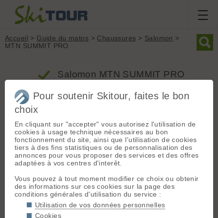
Accueil
>
Guide du matos
>
Chaussures
>
Salomon
>
MTN SUMMIT PRO
Salomon MTN SUMMIT PRO
Pour soutenir Skitour, faites le bon
Produit
choix
Groupe : Chaussures
En cliquant sur "accepter" vous autorisez l'utilisation de
cookies à usage technique nécessaires au bon
Marque : Salomon
fonctionnement du site, ainsi que l'utilisation de cookies
Modèle : MTN SUMMIT PRO
tiers à des fins statistiques ou de personnalisation des
Type : Classique
annonces pour vous proposer des services et des offres
adaptées à vos centres d'interêt.
Poids (la paire) : 2200 grammes
Flex : 100
Vous pouvez à tout moment modifier ce choix ou obtenir
Inserts : Oui
des informations sur ces cookies sur la page des
conditions générales d'utilisation du service :
Prix indicatif : 650.00 €
Utilisation de vos données personnelles
Cookies