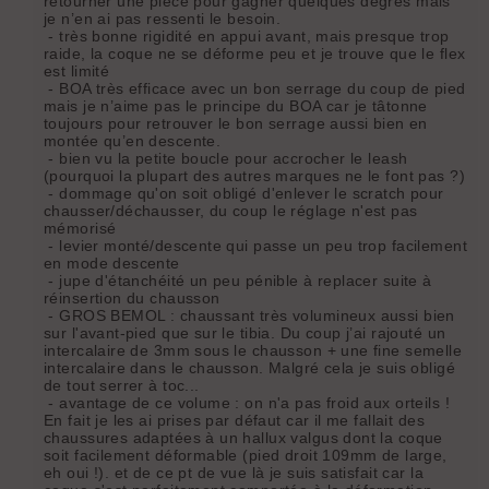
retourner une pièce pour gagner quelques degrés mais
je n’en ai pas ressenti le besoin.
- très bonne rigidité en appui avant, mais presque trop
raide, la coque ne se déforme peu et je trouve que le flex
est limité
- BOA très efficace avec un bon serrage du coup de pied
mais je n’aime pas le principe du BOA car je tâtonne
toujours pour retrouver le bon serrage aussi bien en
montée qu’en descente.
- bien vu la petite boucle pour accrocher le leash
(pourquoi la plupart des autres marques ne le font pas ?)
- dommage qu'on soit obligé d'enlever le scratch pour
chausser/déchausser, du coup le réglage n'est pas
mémorisé
- levier monté/descente qui passe un peu trop facilement
en mode descente
- jupe d'étanchéité un peu pénible à replacer suite à
réinsertion du chausson
- GROS BEMOL : chaussant très volumineux aussi bien
sur l'avant-pied que sur le tibia. Du coup j’ai rajouté un
intercalaire de 3mm sous le chausson + une fine semelle
intercalaire dans le chausson. Malgré cela je suis obligé
de tout serrer à toc...
- avantage de ce volume : on n'a pas froid aux orteils !
En fait je les ai prises par défaut car il me fallait des
chaussures adaptées à un hallux valgus dont la coque
soit facilement déformable (pied droit 109mm de large,
eh oui !). et de ce pt de vue là je suis satisfait car la