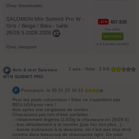
Chez Snowleader
SALOMON Mtn Summit Pro W -
407.92€
-37%
Gris / Beige / Bleu - taille
Port offert
26/26.5 2026 2026
Voir l'offre
1 à 2 jour(s) ouvré(s)
Chez ekosport
2
avis - Note :
2.5/5
Avis & test
Salomon
MTN SUMMIT PRO
P
Pouicpouic
, le 29.01.25 16:13
Pour les pieds volumineux ! Elles ne s'appellent pas
BELLUGA pour rien !
Avis après une vingtaines de sorties :
Chaussures pas loin d'être parfaites :
- relativement légères (1320g la chaussure en 29/29.5)
- bon débattement à la montée (pas fou non plus...)
- bonne inclinaison à la descente, on n’est pas trop droit
comme dans beaucoup de chaussures light. On peut