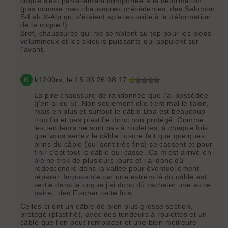
coque s'est parfaitement comportée à la déformation
(pas comme mes chaussures précédentes, des Salomon
S-Lab X-Alp qui s'étaient aplaties suite à la déformation
de la coque !)
Bref, chaussures qui me semblent au top pour les pieds
volumineux et les skieurs puissants qui appuient sur
l'avant.
K
k1200rs
, le 15.03.26 08:17
La pire chaussure de randonnée que j'ai possédée
(j'en ai eu 5). Non seulement elle tient mal le talon,
mais en plus et surtout le câble Boa est beaucoup
trop fin et pas plastifié donc non protégé. Comme
les tendeurs ne sont pas à roulettes, à chaque fois
que vous serrez le câble l'usure fait que quelques
brins du câble (qui sont très fins) se cassent et pour
finir c'est tout le câble qui casse. Ca m'est arrivé en
pleine trek de plusieurs jours et j'ai donc dû
redescendre dans la vallée pour éventuellement
réparer. Impossible car une extrémité du câble est
sertie dans la coque j'ai donc dû racheter une autre
paire, des Fischer cette fois.
Celles-ci ont un câble de bien plus grosse section,
protégé (plastifié), avec des tendeurs à roulettes et un
câble que l'on peut remplacer et une bien meilleure