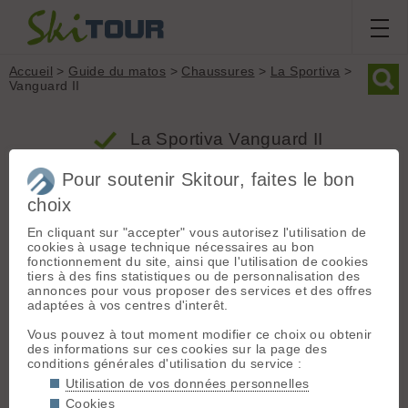
Accueil
>
Guide du matos
>
Chaussures
>
La Sportiva
>
Vanguard II
La Sportiva Vanguard II
Pour soutenir Skitour, faites le bon
Produit
choix
Groupe : Chaussures
En cliquant sur "accepter" vous autorisez l'utilisation de
cookies à usage technique nécessaires au bon
Marque : La Sportiva
fonctionnement du site, ainsi que l'utilisation de cookies
Modèle : Vanguard II
tiers à des fins statistiques ou de personnalisation des
Type : Léger
annonces pour vous proposer des services et des offres
adaptées à vos centres d'interêt.
Poids (la paire) : 2980 grammes
Flex : 63
Vous pouvez à tout moment modifier ce choix ou obtenir
Inserts : Oui
des informations sur ces cookies sur la page des
conditions générales d'utilisation du service :
Prix indicatif : 669.00 € - Produit commercialisé depuis la
saison 2017/2018
Utilisation de vos données personnelles
Cookies