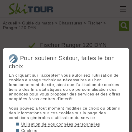
Accueil
>
Guide du matos
>
Chaussures
>
Fischer
>
Ranger 120 DYN
Fischer Ranger 120 DYN
Pour soutenir Skitour, faites le bon
Produit
choix
Groupe : Chaussures
En cliquant sur "accepter" vous autorisez l'utilisation de
cookies à usage technique nécessaires au bon
Marque : Fischer
fonctionnement du site, ainsi que l'utilisation de cookies
Modèle : Ranger 120 DYN
tiers à des fins statistiques ou de personnalisation des
Type : Freeride
annonces pour vous proposer des services et des offres
adaptées à vos centres d'interêt.
Poids (la paire) : 3580 grammes
Flex : 120
Vous pouvez à tout moment modifier ce choix ou obtenir
Inserts : Oui
des informations sur ces cookies sur la page des
conditions générales d'utilisation du service :
Prix indicatif : 700.00 € - Produit commercialisé depuis la
saison 2019/2020
Utilisation de vos données personnelles
Cookies