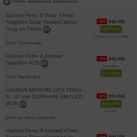
Offres marchands partenaires
Garmin Fenix 8 Solar 47mm
848.00
€
Sapphire Solar Titane/Carbon
-15%
Gray en Titane
Voir l'offre
Livraison sous 24/48h
Chez Snowleader
Garmin Fenix 8 Amoled
849.90€
-15%
Sapphire 4/25
Port offert
Voir l'offre
Chez Hardloop.fr
GARMIN MONTRE GPS FENIX
899.00€
8 - 47 mm SAPPHIRE AMOLED
-10%
2026
Voir l'offre
en stock
Chez Au vieux Campeur
Garmin Fenix 8 Amoled 47mm
899.00€
-10%