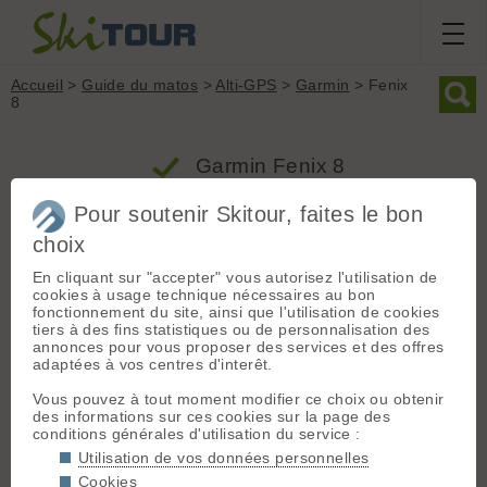
Accueil
>
Guide du matos
>
Alti-GPS
>
Garmin
> Fenix
8
Garmin Fenix 8
Pour soutenir Skitour, faites le bon
Produit
choix
Groupe : Alti-GPS
En cliquant sur "accepter" vous autorisez l'utilisation de
cookies à usage technique nécessaires au bon
Marque : Garmin
fonctionnement du site, ainsi que l'utilisation de cookies
Modèle : Fenix 8
tiers à des fins statistiques ou de personnalisation des
Poids : 102 grammes
annonces pour vous proposer des services et des offres
adaptées à vos centres d'interêt.
Prix indicatif : 1199.00 € - Produit commercialisé depuis la
saison 2023/2024
Vous pouvez à tout moment modifier ce choix ou obtenir
des informations sur ces cookies sur la page des
conditions générales d'utilisation du service :
Description / Informations fabricant
Utilisation de vos données personnelles
Cookies