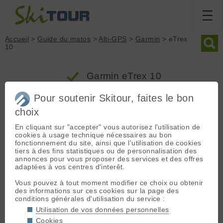
Accueil
>
Guide du matos
>
Alti-GPS
>
Garmin
> eTrex
10
Garmin eTrex 10
Pour soutenir Skitour, faites le bon
Produit
choix
Groupe : Alti-GPS
En cliquant sur "accepter" vous autorisez l'utilisation de
cookies à usage technique nécessaires au bon
Marque : Garmin
fonctionnement du site, ainsi que l'utilisation de cookies
Modèle : eTrex 10
tiers à des fins statistiques ou de personnalisation des
Poids : 141 grammes
annonces pour vous proposer des services et des offres
adaptées à vos centres d'interêt.
Prix indicatif :
119.00€
- Ce produit n'est plus commercialisé
Vous pouvez à tout moment modifier ce choix ou obtenir
des informations sur ces cookies sur la page des
Description / Informations fabricant
conditions générales d'utilisation du service :
Utilisation de vos données personnelles
Le nouvel eTrex 10 a conservé les fonctionnalités principales,
la robustesse, le petit prix et l'autonomie de l'eTrex, mais l'a
Cookies