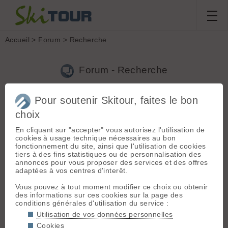
Accueil
>
Forum
> Recherche
Forum - Recherche
Pour soutenir Skitour, faites le bon
Nouveau sujet
|
Voir tous les sujets
choix
4 résultats
En cliquant sur "accepter" vous autorisez l'utilisation de
1.
Moufle droite Black D noire
(loloag le 29.01.2025 à 19:10)
cookies à usage technique nécessaires au bon
fonctionnement du site, ainsi que l'utilisation de cookies
Trouvée au départ d'un goulotte à Casserousse.
tiers à des fins statistiques ou de personnalisation des
annonces pour vous proposer des services et des offres
2.
E-bike pour les approches au printemps
(loloag le
adaptées à vos centres d'interêt.
04.12.2024 à 18:13)
Vous pouvez à tout moment modifier ce choix ou obtenir
https://www.aventurenordique.com/porte-skis-velo-skiloo.html?
des informations sur ces cookies sur la page des
srsltid=AfmBOoojGCodu6B73OzSRfXx9Jcul-
conditions générales d'utilisation du service :
ouZ5ogDiTL82EBSphQqOITtMlB Pour les skis et des sacoches
pour les chaussures. Je fais seulement la descente en
Utilisation de vos données personnelles
chaussures de ski.
Cookies