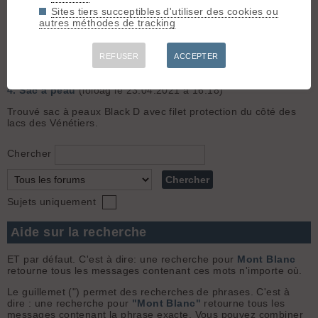
Sites tiers succeptibles d'utiliser des cookies ou
3.
E-bike pour les approches au printemps
(loloag le
autres méthodes de tracking
03.12.2024 à 20:58)
Un bon bafang sur un vieux cadre avec 2 batteries reste à mon
avis le meilleur rapport qualité/prix pour ce genre d'aventure...
REFUSER
ACCEPTER
En plus le vieux cadre limite de risque de vol
4.
Sac à peau
(loloag le 23.04.2021 à 16:18)
Trouvé sac à peaux Black D avec filet protection du côté des
lacs des Vénétiers.
Chercher
Sujets uniquement
Aide sur la recherche
ET par défaut. C'est à dire: une recherche pour
Mont Blanc
retourne tous les messages contenant ces mots n'importe où.
Le guillemet (") permet des recherches de phrases. C'est à
dire : une recherche pour
"Mont Blanc"
retourne tous les
messages contenant la phrase exacte. Vous pouvez combiner