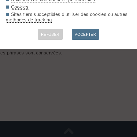
Cookies
Sites tiers succeptibles d'utiliser des cookies ou autres
ourne tous les messages contenant ces mots n'importe où.
méthodes de tracking
e : une recherche pour
"Mont Blanc"
retourne tous les message
REFUSER
ACCEPTER
, ni les accents, cédilles, etc... C'est à dire :
Météo
est équiv
 Les phrases sont conservées.