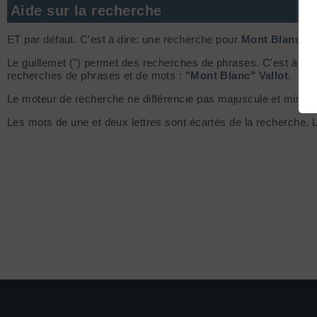
Aide sur la recherche
ET par défaut. C'est à dire: une recherche pour
Mont Blanc
ret
Le guillemet (") permet des recherches de phrases. C'est à dir
recherches de phrases et de mots :
"Mont Blanc" Vallot
.
Le moteur de recherche ne différencie pas majuscule et minuscule
Les mots de une et deux lettres sont écartés de la recherche.