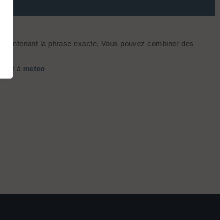
s contenant la phrase exacte. Vous pouvez combiner des
alent à
meteo