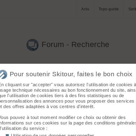
Actu
Topo-guide
Sort
Forum - Recherche
Pour soutenir Skitour, faites le bon choix
En cliquant sur "accepter" vous autorisez l'utilisation de cookies 
11)
usage technique nécessaires au bon fonctionnement du site, ains
que l'utilisation de cookies tiers à des fins statistiques ou de
uffit de consulter les courses du jour pour s'apercevoir qu'un gra
personnalisation des annonces pour vous proposer des services
et des offres adaptées à vos centres d'interêt.
Vous pouvez à tout moment modifier ce choix ou obtenir des
informations sur ces cookies sur la page des conditions générale
d'utilisation du service :
Utilisation de vos données personnelles