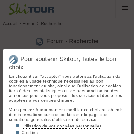
Accueil
>
Forum
> Recherche
Forum - Recherche
Pour soutenir Skitour, faites le bon
Nouveau sujet
|
Voir tous les sujets
choix
1 résultats
En cliquant sur "accepter" vous autorisez l'utilisation de
1.
Les nouveaux membres se présentent
(miguelito le
cookies à usage technique nécessaires au bon
16.05.2008 à 09:38)
fonctionnement du site, ainsi que l'utilisation de cookies
tiers à des fins statistiques ou de personnalisation des
accro de rando depuis de nombreuses années, je suis
annonces pour vous proposer des services et des offres
aujoud'hui retraité et donc encore plus que jamais en
adaptées à vos centres d'interêt.
montagne. Cadre FFME et responsable d'une association
rando je peux me faire plaisir et faire partager cette passion.
Vous pouvez à tout moment modifier ce choix ou obtenir
Originaire des hautes al...
des informations sur ces cookies sur la page des
conditions générales d'utilisation du service :
Chercher
Utilisation de vos données personnelles
Cookies