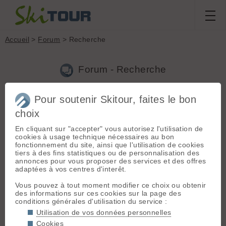
Accueil
>
Forum
> Recherche
Forum - Recherche
Pour soutenir Skitour, faites le bon
Nouveau sujet
|
Voir tous les sujets
choix
4 résultats
En cliquant sur "accepter" vous autorisez l'utilisation de
1.
Ski de rando secteur lac de crop lac bleu
cookies à usage technique nécessaires au bon
(mathonatmaxime le 25.06.2026 à 11:26)
fonctionnement du site, ainsi que l'utilisation de cookies
tiers à des fins statistiques ou de personnalisation des
bonjour je vous remercie, me concernant j'ai eu la chance de
annonces pour vous proposer des services et des offres
retrouver mes skis, ce nest pas le mien.
adaptées à vos centres d'interêt.
2.
Ski de rando secteur lac de crop lac bleu
Vous pouvez à tout moment modifier ce choix ou obtenir
(mathonatmaxime le 30.05.2026 à 16:56)
des informations sur ces cookies sur la page des
conditions générales d'utilisation du service :
Mon numéro : 0652036638. Oui les deux bâtons également.
J'ai tout perdu. Merci infiniment
Utilisation de vos données personnelles
Cookies