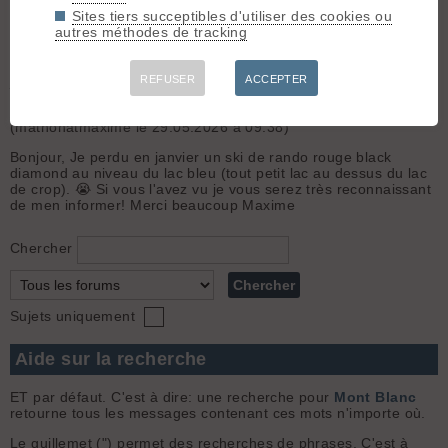
3.
Ski de rando secteur lac de crop lac bleu
Sites tiers succeptibles d'utiliser des cookies ou
(mathonatmaxime le 30.05.2026 à 16:50)
autres méthodes de tracking
Bonjour!!! Oui c'est exactement ça !! Tu me sauves la vie. Il y
avait aussi le deuxième, est ce que tu l'aurais également ? (Oui
j'ai eu une grosse galère). Merci beaucoup.
REFUSER
ACCEPTER
4.
Ski de rando secteur lac de crop lac bleu
(mathonatmaxime le 29.05.2026 à 09:38)
Bonjour, Je perdu en janvier un ski de rando rouge black
diamond au niveau du lac bleu (tout petit lac au dessus du lac
de crop). 😭 Si vous l'avez vu je vous serez très reconnaissant
de men informer! Merci beaucoup Maxime
Chercher
Sujets uniquement
Aide sur la recherche
ET par défaut. C'est à dire: une recherche pour
Mont Blanc
retourne tous les messages contenant ces mots n'importe où.
Le guillemet (") permet des recherches de phrases. C'est à