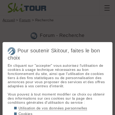
Accueil
>
Forum
> Recherche
Forum - Recherche
Pour soutenir Skitour, faites le bon
Nouveau sujet
|
Voir tous les sujets
choix
5 résultats
En cliquant sur "accepter" vous autorisez l'utilisation de
1.
Des lowtec sur des fats ...
(Ruben le 15.04.2008 à 19:16)
cookies à usage technique nécessaires au bon
fonctionnement du site, ainsi que l'utilisation de cookies
N'aillez pas peur ça tient ! Bon ok les lowtech ça fait un peu
tiers à des fins statistiques ou de personnalisation des
perdu sur des gros ski mais d'un autre coté le plaisir à la
annonces pour vous proposer des services et des offres
descente est démultiplié enfin c'est mon point de vue ;). Pour
adaptées à vos centres d'interêt.
les sauts pas de soucis, à grande vitesse non plus au...
Vous pouvez à tout moment modifier ce choix ou obtenir
2.
Ski BC en rando
(Ruben le 15.04.2008 à 18:57)
des informations sur ces cookies sur la page des
conditions générales d'utilisation du service :
AH ! Ca fait vraiment plaisir d'en voir avec le même matos ! En
effet dans le D+ ca doit être hard ! Et oui dans le raide ça
Utilisation de vos données personnelles
passe très bien, par contre personnelement je ski bloqué :/ trop
Cookies