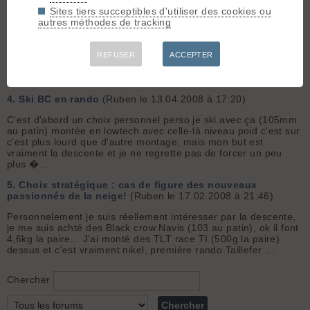
peur de déchaussé à l'improviste avec ce poids au pi...
Sites tiers succeptibles d'utiliser des cookies ou
autres méthodes de tracking
3.
Ski BC en rando
(Ruben le 14.04.2008 à 14:14)
Pour les goode aucune idée ! Contacte peut-être un revendeur
😄 on sait jamais ! Mais oui en effet, j'ai prit les nacis en 175
REFUSER
ACCEPTER
montée lowtech (5,2kg en tout) pour justement faire une
économie de poids et aussi pour que ce soit plus pr...
4.
Ski BC en rando
(Ruben le 13.04.2008 à 17:20)
C'est d'abord un choix personnel perso je ski avec ça (105mm
au patin) montée en lowtech avec celle-là niveau poid c'est sur
c'est plus lourd que d'autre montage, mais mon but est
vraiment la descente et je ne regrette pas de forcer un peu
plus �...
5.
Choix stratégique : cas de figure des nouveaux
passionnés de la neige!
(Ruben le 17.02.2008 à 21:46)
Personnelement je suis réellement intéresser par la descente,
je me suis achté des Black crow Navis (103 au patin), ok il font
4,6kg la paire... J'ai monté des TLT race TI (500g la paire)
dessus et c'est vraiment nikel, première rando Taillefer ...
Chercher