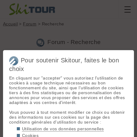
Accueil
>
Forum
> Recherche
Forum - Recherche
Pour soutenir Skitour, faites le bon
Nouveau sujet
|
Voir tous les sujets
choix
3 résultats
En cliquant sur "accepter" vous autorisez l'utilisation de
1.
Morbier ou cote 2000 ou sambuy a areches
(Paruline le
cookies à usage technique nécessaires au bon
19.01.2023 à 20:04)
fonctionnement du site, ainsi que l'utilisation de cookies
tiers à des fins statistiques ou de personnalisation des
Bonsoir Delphine, Quand tu parles de Sambuy ou Morbier c est
annonces pour vous proposer des services et des offres
dans les Bauges? D où pars tu?
adaptées à vos centres d'interêt.
2.
Création d'un petit groupe WhatsApp pour départ
Vous pouvez à tout moment modifier ce choix ou obtenir
depuis les environs d'Annecy
(Paruline le 19.01.2023 à
des informations sur ces cookies sur la page des
16:53)
conditions générales d'utilisation du service :
Bonjour à tous, Super initiative Sarahh!! Ton post a un succès
Utilisation de vos données personnelles
fou!! Puisque ton groupe est uniquement pour Annecy, chose
Cookies