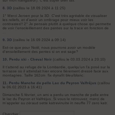
sur mon navigateur). C'est super bien fait.
8.
3D
(caillou le 18.09.2024 à 11:25)
1° Merci Jeroen pour la 3D. C'est très agréable de visualiser
les reliefs, et d'avoir un ombrage pour mieux voir les
contrastes!! 2° Je pensais plutôt à quelque chose qui permette
de voir l'ensoleillement des pentes sur la trace en fonction de
...
9.
3D
(caillou le 16.09.2024 à 09:14)
Est-ce que pour Noël, nous pourrons avoir un modèle
d'ensoleillement des pentes si on est sage?
10.
Perdu ski - Cheval Noir
(caillou le 03.03.2024 à 20:10)
Il t'attend au refuge de la Lombardie, quelqu'un l'a posé sur la
terrasse où il attendait hier encore fièrement dressé face aux
montagnes. Taille 162cm. fix dynafit bleu/blanc.
11.
Perdu Manche de pelle Lac du Peyron Valfréjus
(caillou
le 06.02.2023 à 16:41)
Dimanche 5 février, un ami a perdu un manche de pelle entre
le lac du Peyron et Valfréjus. Si vous le retrouvez, merci de
m'appeler au zéraud sette katrevinuite in neuffe 77 zero katr.
Chercher