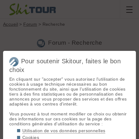
Accueil
>
Forum
> Recherche
Forum - Recherche
Pour soutenir Skitour, faites le bon
Nouveau sujet
|
Voir tous les sujets
choix
11 résultats
En cliquant sur "accepter" vous autorisez l'utilisation de
1.
Trouvé ski - Vars - Eyssina - couloir N
(caillou le
cookies à usage technique nécessaires au bon
23.04.2026 à 15:29)
fonctionnement du site, ainsi que l'utilisation de cookies
tiers à des fins statistiques ou de personnalisation des
Le ski a retrouvé son propriétaire. Sujet clos
annonces pour vous proposer des services et des offres
adaptées à vos centres d'interêt.
2.
Trouvé ski - Vars - Eyssina - couloir N
(caillou le
22.04.2026 à 12:03)
Vous pouvez à tout moment modifier ce choix ou obtenir
des informations sur ces cookies sur la page des
Je l'ai redescendu à Risoul village. Appelez-moi au zerosette
conditions générales d'utilisation du service :
88 dizneuffe 77 zerokatr pour que je puisse vous le rendre.
Utilisation de vos données personnelles
3.
Skitour hors connexion
(caillou le 02.02.2026 à 18:31)
Cookies