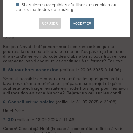
Sites tiers succeptibles d'utiliser des cookies ou
Salut Jeroen. Si tu penses toujours à développer des
autres méthodes de tracking
fonctionnalités hors ligne pour Skitour, j'aimerais pouvoir entrer
des CR (conditions, gpx, photos) au milieu d'un séjour/raid en
zone blanche. Comme ça, je pourrais poster des conditions et
...
REFUSER
ACCEPTER
4.
Coéquipiers sortie Débutante.e
(caillou le 02.02.2026 à
18:26)
Bonjour Nayat. Indépendamment des rencontres que tu
pourrais faire ici ou ailleurs, et si tu ne l'as pas déjà fait, que
dirais-tu d'aller voir du côté des clubs alpins, pour trouver ces
compagne·ons d'aventure et continuer à te former? Par exe...
5.
Skitour hors connexion
(caillou le 20.06.2025 à 14:06)
Serait-il possible de marquer soi-même les quelques sorties
favorites qu'on a repérées en préparant son projet et qu'on
souhaite télécharger ensuite en mode hors ligne pour les avoir
à disposition en zone blanche? Rejeter un œil sur les condi...
6.
Conseil crème solaire
(caillou le 31.05.2025 à 22:08)
Un chèche.
7.
3D
(caillou le 18.09.2024 à 11:46)
Canon! C'est déjà Noël (la case à cocher était difficile à voir