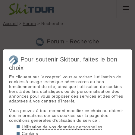
Accueil
>
Forum
> Recherche
Forum - Recherche
Pour soutenir Skitour, faites le bon
Nouveau sujet
|
Voir tous les sujets
choix
3 résultats
En cliquant sur "accepter" vous autorisez l'utilisation de
1.
Les plus belles défigurations de la montagne, à vos
cookies à usage technique nécessaires au bon
photos
(bavaria le 05.02.2021 à 21:18)
fonctionnement du site, ainsi que l'utilisation de cookies
tiers à des fins statistiques ou de personnalisation des
Les stations n'ont pas le monopole de la défiguration de la
annonces pour vous proposer des services et des offres
montagne. Loin de là. Pour rester dans le thème des retenues
adaptées à vos centres d'interêt.
artificielles (et comme souligné précédement) :
https://lh3.googleusercontent.com/proxy/xE1E-
Vous pouvez à tout moment modifier ce choix ou obtenir
HhtEJEz1pbVDD2jZJfuVF5H7eXP...
des informations sur ces cookies sur la page des
conditions générales d'utilisation du service :
2.
Un cœur lumineux sur le grand colon
(bavaria le
Utilisation de vos données personnelles
17.11.2020 à 21:47)
Cookies