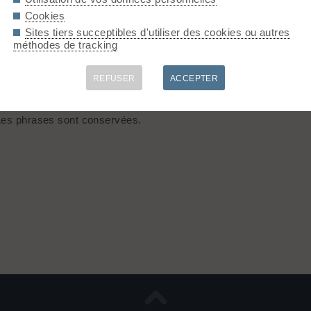
Cookies
Sites tiers succeptibles d'utiliser des cookies ou autres
ourne tous les messages contenant ces mots n'importe où.
méthodes de tracking
e : une recherche pour
"Mont Blanc"
retourne tous les message
REFUSER
ACCEPTER
, ni les accents, cédilles, etc... C'est à dire :
Météo
est équiv
 Les phrases sont conservées.