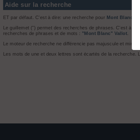
Aide sur la recherche
ET par défaut. C'est à dire: une recherche pour
Mont Blanc
ret
Le guillemet (") permet des recherches de phrases. C'est à dir
recherches de phrases et de mots :
"Mont Blanc" Vallot
.
Le moteur de recherche ne différencie pas majuscule et minuscule
Les mots de une et deux lettres sont écartés de la recherche.