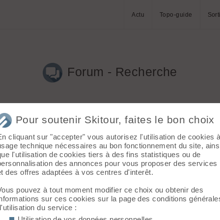
Actu
Topo-guide
Sort
Forum - Recherche
Pour soutenir Skitour, faites le bon choix
En cliquant sur "accepter" vous autorisez l'utilisation de cookies 
mZ le 18.02.2020 à 08:06)
usage technique nécessaires au bon fonctionnement du site, ains
que l'utilisation de cookies tiers à des fins statistiques ou de
 depuis quasi toujours et actuellement entre 2 boulots dons assez 
personnalisation des annonces pour vous proposer des services
et des offres adaptées à vos centres d'interêt.
Vous pouvez à tout moment modifier ce choix ou obtenir des
informations sur ces cookies sur la page des conditions générale
d'utilisation du service :
Utilisation de vos données personnelles