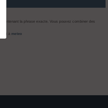
s contenant la phrase exacte. Vous pouvez combiner des
alent à
meteo