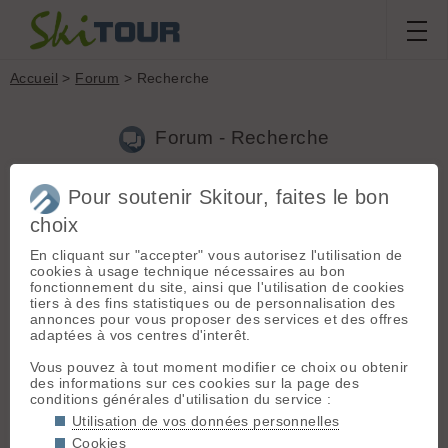
Accueil
>
Forum
> Recherche
Forum - Recherche
Pour soutenir Skitour, faites le bon
Nouveau sujet
|
Voir tous les sujets
choix
4 résultats
En cliquant sur "accepter" vous autorisez l'utilisation de
1.
Nouveau lien BRA
(alainf le 22.03.2021 à 17:48)
cookies à usage technique nécessaires au bon
fonctionnement du site, ainsi que l'utilisation de cookies
Bravo et grand merci
tiers à des fins statistiques ou de personnalisation des
annonces pour vous proposer des services et des offres
2.
perdu 1 gant racer noir parking casserousse
(alainf le
adaptées à vos centres d'interêt.
21.02.2021 à 16:47)
Vous pouvez à tout moment modifier ce choix ou obtenir
si par hasard... j'ai perdu ce matin, 1gant droit noir racing
des informations sur ces cookies sur la page des
windstopper
conditions générales d'utilisation du service :
3.
Oublie sac à dos noir autostop forclaz montmin
(alainf le
Utilisation de vos données personnelles
01.01.2020 à 16:55)
Cookies