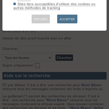
Sites tiers succeptibles d'utiliser des cookies ou
Ma compagne Brigitte C. a oublié son sac à dos noir das le
autres méthodes de tracking
véhicule qui nous a gentiment pris en stop sur la route du col
de la forclaz/montmin ce mercredi 1er janvier vers 15h. Merci
de contacter Alain F au 06 71 59 54 67 ou Brigitte C au 06 18
...
REFUSER
ACCEPTER
4.
Un anti botte pour peaux qui fonctionne ?
(alainf le
04.03.2019 à 17:32)
nikwax ski skin proof marche bien en effet
Chercher
Sujets uniquement
Aide sur la recherche
ET par défaut. C'est à dire: une recherche pour
Mont Blanc
retourne tous les messages contenant ces mots n'importe où.
Le guillemet (") permet des recherches de phrases. C'est à
dire : une recherche pour
"Mont Blanc"
retourne tous les
messages contenant la phrase exacte. Vous pouvez combiner
des recherches de phrases et de mots :
"Mont Blanc" Vallot
.