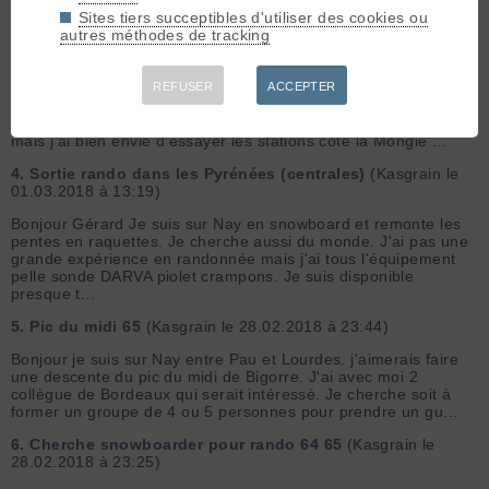
supprimer ou fermer cette discussions car sa pollue inu...
Sites tiers succeptibles d'utiliser des cookies ou
autres méthodes de tracking
3.
Recherche partenaire de jeux Pyrénées
(Kasgrain le
01.03.2018 à 18:43)
Bonjour, Je suis sur Nay, entre Pau et Nay. je sort en
REFUSER
ACCEPTER
snowboard porté en rando. Je débute mais j'ai des topo vallée
d'Ossau et aspe. Je vais aussi en station, en général Cauterets
mais j'ai bien envie d'essayer les stations côté la Mongie ...
4.
Sortie rando dans les Pyrénées (centrales)
(Kasgrain le
01.03.2018 à 13:19)
Bonjour Gérard Je suis sur Nay en snowboard et remonte les
pentes en raquettes. Je cherche aussi du monde. J'ai pas une
grande expérience en randonnée mais j'ai tous l'équipement
pelle sonde DARVA piolet crampons. Je suis disponible
presque t...
5.
Pic du midi 65
(Kasgrain le 28.02.2018 à 23:44)
Bonjour je suis sur Nay entre Pau et Lourdes. j'aimerais faire
une descente du pic du midi de Bigorre. J'ai avec moi 2
collègue de Bordeaux qui serait intéressé. Je cherche soit à
former un groupe de 4 ou 5 personnes pour prendre un gu...
6.
Cherche snowboarder pour rando 64 65
(Kasgrain le
28.02.2018 à 23:25)