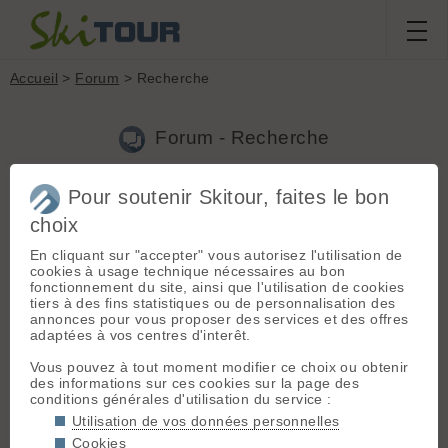
Accueil
>
Forum
> Recherche
Forum - Recherche
Pour soutenir Skitour, faites le bon
Nouveau sujet
|
Voir tous les sujets
choix
6 résultats
En cliquant sur "accepter" vous autorisez l'utilisation de
1.
Probleme pub avec une discussion
(Kasgrain le
cookies à usage technique nécessaires au bon
04.03.2018 à 12:09)
fonctionnement du site, ainsi que l'utilisation de cookies
tiers à des fins statistiques ou de personnalisation des
Merci, j'ai cherché mais pas trouvé ce bouton. Désolé. J'ai
annonces pour vous proposer des services et des offres
toujours du mal avec les versions mobile 🙁
adaptées à vos centres d'interêt.
2.
Probleme pub avec une discussion
(Kasgrain le
Vous pouvez à tout moment modifier ce choix ou obtenir
04.03.2018 à 10:43)
des informations sur ces cookies sur la page des
conditions générales d'utilisation du service :
Bonjour J'ai créé une discussion dans recherche coéquipiers.
Recherche snowboarder pour rando dans 64 65. Il ya que des
Utilisation de vos données personnelles
pub malvaillante en réponse. Est il possible à un admin de
Cookies