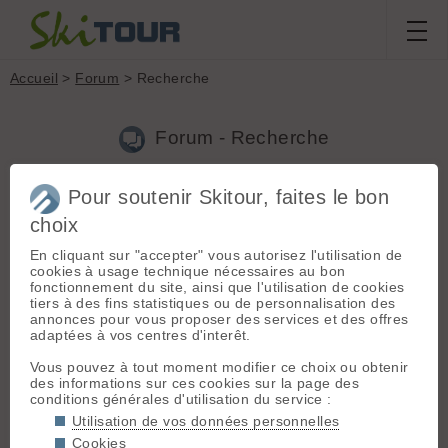
Accueil
>
Forum
> Recherche
Forum - Recherche
Pour soutenir Skitour, faites le bon
Nouveau sujet
|
Voir tous les sujets
choix
2 résultats
En cliquant sur "accepter" vous autorisez l'utilisation de
1.
Les nouveaux membres se présentent
(MaxFlute le
cookies à usage technique nécessaires au bon
04.02.2018 à 19:22)
fonctionnement du site, ainsi que l'utilisation de cookies
tiers à des fins statistiques ou de personnalisation des
Bonjour les amis randonneurs! Je m’appelle Max, 41ans, je
annonces pour vous proposer des services et des offres
suis allemand et j’habite dans les Cévennes, mais comme mon
adaptées à vos centres d'interêt.
Amour habite a Grenoble je suis souvent en Isère. J’ai fait
beaucoup de ski quand j’étais très jeune et à 13ans, j...
Vous pouvez à tout moment modifier ce choix ou obtenir
des informations sur ces cookies sur la page des
2.
Cherche coéquipier pendant cette semaine autour de
conditions générales d'utilisation du service :
grenoble
(MaxFlute le 04.02.2018 à 17:58)
Utilisation de vos données personnelles
Bonjour, Je suis actuellement chez ma copine à Grenoble et je
Cookies