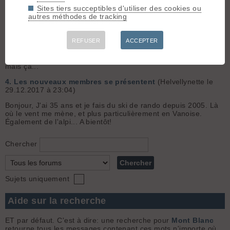
chaussette.
Sites tiers succeptibles d'utiliser des cookies ou
autres méthodes de tracking
3.
Glagla orteils
(Helvellynette le 09.01.2018 à 23:58)
Te reste-t-il un peu de place au-dessus des orteils? Si oui,
chaufferette pour pieds, autocollante, à coller sur la
REFUSER
ACCEPTER
chaussette. C'est ce que j'utilise en statique (cascade), jamais
essayé en dynamique (risque d'ampoule?). Pas très écolo,
mais ça...
4.
Les nouveaux membres se présentent
(Helvellynette le
29.12.2017 à 23:04)
Bonjour, J'ai 35 ans et je fais du ski de rando depuis 2005. Là
où le vent me mène, et plus particulièrement en Vanoise.
Également de l'alpi... A bientôt!
Chercher
Sujets uniquement
Aide sur la recherche
ET par défaut. C'est à dire: une recherche pour
Mont Blanc
retourne tous les messages contenant ces mots n'importe où.