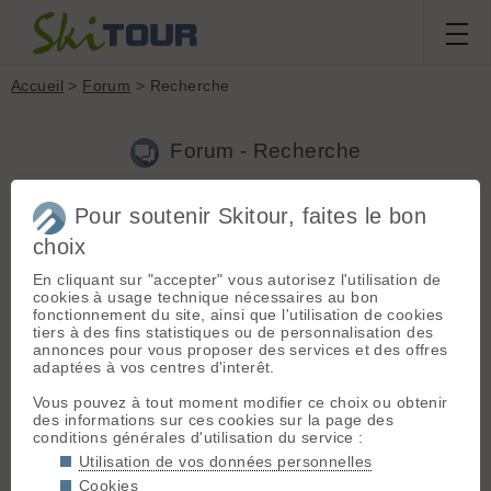
Accueil
>
Forum
> Recherche
Forum - Recherche
Pour soutenir Skitour, faites le bon
Nouveau sujet
|
Voir tous les sujets
choix
4 résultats
En cliquant sur "accepter" vous autorisez l'utilisation de
1.
Etat routes et approches Pralo
(Helvellynette le
cookies à usage technique nécessaires au bon
02.05.2018 à 20:15)
fonctionnement du site, ainsi que l'utilisation de cookies
tiers à des fins statistiques ou de personnalisation des
Bonsoir à tous, Pas mal de monde qui demande des infos sur
annonces pour vous proposer des services et des offres
les ouvertures de route en ce moment donc voici les miennes
adaptées à vos centres d'interêt.
en ce qui concerne Pralo: Fontanettes: cf arrêté municipal (en
résumé ouverte que les we) http://mairie.pralognan.com/w...
Vous pouvez à tout moment modifier ce choix ou obtenir
des informations sur ces cookies sur la page des
2.
Glagla orteils
(Helvellynette le 11.01.2018 à 09:52)
conditions générales d'utilisation du service :
@franc-tireuse J'utilise les chaufferettes jetables classiques.
Utilisation de vos données personnelles
J'attends bien qu'elle soient chaudes avant de les coller sur la
Cookies