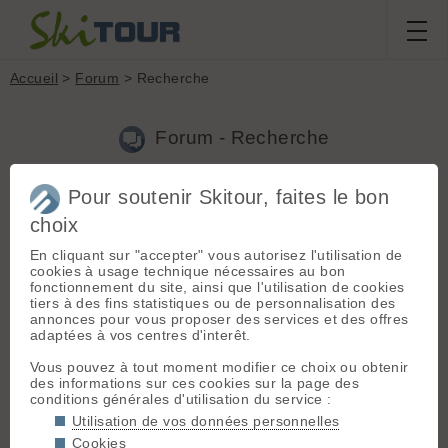
Accueil
>
Forum
> Recherche
Forum - Recherche
Pour soutenir Skitour, faites le bon
Nouveau sujet
|
Voir tous les sujets
choix
4 résultats
En cliquant sur "accepter" vous autorisez l'utilisation de
1.
Amélioration chaussures avec chausson, possible ?
cookies à usage technique nécessaires au bon
(ben_no le 28.04.2020 à 11:21)
fonctionnement du site, ainsi que l'utilisation de cookies
tiers à des fins statistiques ou de personnalisation des
Bien sur que c'est possible. Et ca change tout ! J'ai des MTN
annonces pour vous proposer des services et des offres
lab et j'ai très vite viré le chausson d'origine. Je les ski avec
adaptées à vos centres d'interêt.
des chaussons fulltilt de base, résultat, meilleur confort,
meilleur précision, flex un peu plus raide et pour fin...
Vous pouvez à tout moment modifier ce choix ou obtenir
des informations sur ces cookies sur la page des
2.
Col petit saint bernard
(ben_no le 02.06.2018 à 18:56)
conditions générales d'utilisation du service :
Ca monte jusqu’à l'hospice, ya une barrière a la sortie de La
Utilisation de vos données personnelles
Rosière mais ca passe sur le coté ;)
Cookies