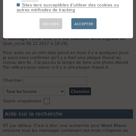
Sites tiers succeptibles d'utiliser des cookies ou
3.
ouverture route roselend
(ben_no le 06.05.2018 à 17:01)
autres méthodes de tracking
Jusqu'au Chapieux certainement pas. Concernant les travaux,
la route est coupée après le Chatelard, tu peux monter jusqu’à
Bonneval en faisant le détour par les Echines. A Bonneval la
REFUSER
ACCEPTER
barrière du col est fermée (tu peux passer sur le co...
4.
Montage PLUM race 170 sur salomon MTN explore 95
(ben_no le 05.12.2017 à 18:26)
Pour avoir eu un mtn déjà percé en main il y a quelques jours
je peux vous confirmer qu'il y a bien une plaque titanal au
niveau des fix. J'ai pas eu le temps de faire une photo désolé
Par ailleurs pour savoir si il y a une plaque titanal d...
Chercher
Sujets uniquement
Aide sur la recherche
ET par défaut. C'est à dire: une recherche pour
Mont Blanc
retourne tous les messages contenant ces mots n'importe où.