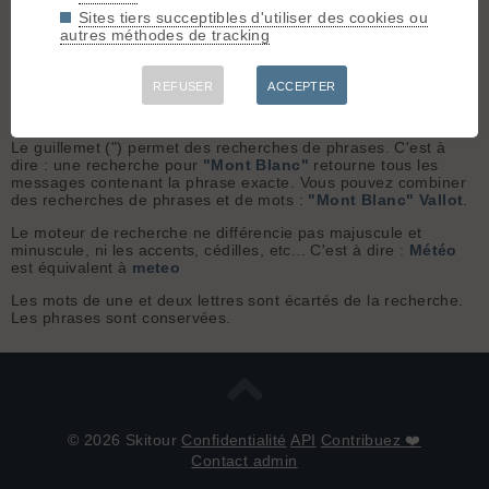
Sujets uniquement
Sites tiers succeptibles d'utiliser des cookies ou
autres méthodes de tracking
Aide sur la recherche
REFUSER
ACCEPTER
ET par défaut. C'est à dire: une recherche pour
Mont Blanc
retourne tous les messages contenant ces mots n'importe où.
Le guillemet (") permet des recherches de phrases. C'est à
dire : une recherche pour
"Mont Blanc"
retourne tous les
messages contenant la phrase exacte. Vous pouvez combiner
des recherches de phrases et de mots :
"Mont Blanc" Vallot
.
Le moteur de recherche ne différencie pas majuscule et
minuscule, ni les accents, cédilles, etc... C'est à dire :
Météo
est équivalent à
meteo
Les mots de une et deux lettres sont écartés de la recherche.
Les phrases sont conservées.
© 2026 Skitour
Confidentialité
API
Contribuez ❤️
Contact admin