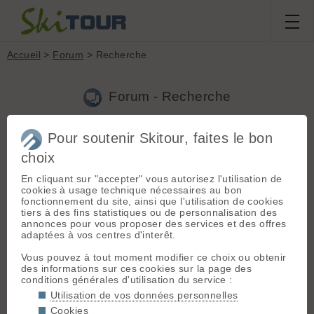
Accueil
>
Forum
> Recherche
Forum - Recherche
Pour soutenir Skitour, faites le bon
Nouveau sujet
|
Voir tous les sujets
choix
1 résultats
En cliquant sur "accepter" vous autorisez l'utilisation de
1.
Coéquipiers du 17 au 23 décembre
(plog le 06.12.2016 à
cookies à usage technique nécessaires au bon
16:32)
fonctionnement du site, ainsi que l'utilisation de cookies
tiers à des fins statistiques ou de personnalisation des
Salut, Moi aussi j'échappe au champagne et chocolat et je suis
annonces pour vous proposer des services et des offres
libre et un peu tout seul à cette période. Mon num
adaptées à vos centres d'interêt.
0680892974. Paul.
Vous pouvez à tout moment modifier ce choix ou obtenir
des informations sur ces cookies sur la page des
Chercher
conditions générales d'utilisation du service :
Utilisation de vos données personnelles
Cookies