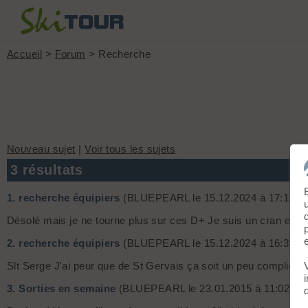
Accueil
>
Forum
> Recherche
Nouveau sujet
|
Voir tous les sujets
3 résultats
1.
recherche équipiers
(BLUEPEARL le 15.12.2024 à 17:11)
Désolé mais je ne tourne plus sur ces D+ Je suis un cran en 
2.
recherche équipiers
(BLUEPEARL le 15.12.2024 à 16:39)
Slt Serge J'ai peur que de St Gervais ça soit un peu compliqué
3.
Sorties en semaine
(BLUEPEARL le 23.01.2015 à 11:02)