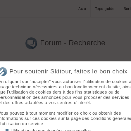
Actu
Topo-guide
Sort
Forum - Recherche
Pour soutenir Skitour, faites le bon choix
En cliquant sur "accepter" vous autorisez l'utilisation de cookies 
usage technique nécessaires au bon fonctionnement du site, ains
que l'utilisation de cookies tiers à des fins statistiques ou de
dessous
personnalisation des annonces pour vous proposer des services
et des offres adaptées à vos centres d'interêt.
 pour envisager une saison.
Vous pouvez à tout moment modifier ce choix ou obtenir des
informations sur ces cookies sur la page des conditions générale
d'utilisation du service :
Utilisation de vos données personnelles