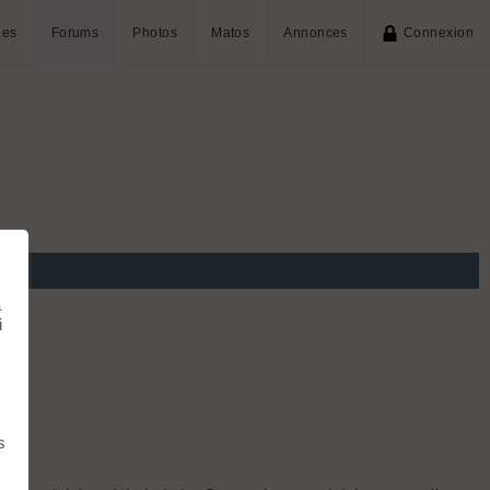
ies
Forums
Photos
Matos
Annonces
Connexion
à
i
s