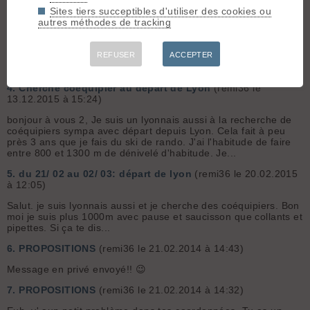
dites vous?
Sites tiers succeptibles d'utiliser des cookies ou
autres méthodes de tracking
3.
Cherche coéquipier au départ de Lyon
(remi36 le
18.12.2015 à 18:34)
Ça commence a faire du monde et c'est tant mieux!!! Quand on
REFUSER
ACCEPTER
a pas FB par contre on fait comment?
4.
Cherche coéquipier au départ de Lyon
(remi36 le
13.12.2015 à 15:24)
bonjour à vous 2, Je suis un lyonnais aussi à la recherche de
coéquipiers sympa avec départ depuis Lyon. Cela fait à peu
près 3 ans que je fais du ski de rando. J'ai l'habitude de faire
entre 800 et 1300 m de dénivelé d'habitude. Je...
5.
du 21/ 02 au 02/ 03: départ de lyon
(remi36 le 20.02.2015
à 12:05)
Salut. je suis lyonnais aussi et je cherche des coéquipiers. Bon
moi je suis plus 1000m avec pause et saucisson que collants et
pipettes. Si ça te dis...
6.
PROPOSITIONS
(remi36 le 21.02.2014 à 14:43)
Message en privé envoyé!! 😉
7.
PROPOSITIONS
(remi36 le 21.02.2014 à 14:32)