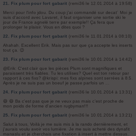
21.
Fix plum pour fort gabarit
(remi36 le 12.01.2014 à 19:58)
Merci pour l'info jdou. Du coup j'ai commandé sur decat´ Moi je
suis d'accord avec Lavaret, il faut organiser une sortie ski le
jour de France agnelé terre par exemple!! Ça fera que
prolonger le plaisir. Vous en dites quoi ?
22.
Fix plum pour fort gabarit
(remi36 le 11.01.2014 à 08:10)
Ahahah. Excellent Erik. Mais pas sur que ça accepte les inserts
tout ça. 😉
23.
Fix plum pour fort gabarit
(remi36 le 10.01.2014 à 14:42)
@Erik: C'est clair que les pièces Plum sont magnifiques et
paraissent très fiables. Tu les utilises? Quel est ton retour par
rapport à ces fixs? @krispi: mes fixs alpines sont serrées à 8.5.
Après je ne suis pas un boeuf je passe parfois un ...
24.
Fix plum pour fort gabarit
(remi36 le 10.01.2014 à 13:31)
😄 😄 Ba c'est pas que je ne veux pas mais c'est proche de
mon poids de forme d'ancien rugbyman!!!
25.
Fix plum pour fort gabarit
(remi36 le 10.01.2014 à 13:21)
Salut à tous, Voilà je me suis mis à la rando dernièrement, et
j'aurais voulu avoir vos lumière. Je me suis acheté des dynafit
manaslu et je cherchais une fixation à insert à mettre dessus.