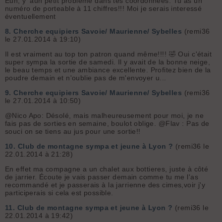
Euh, y' aun petit problème dans tes coordonnées. Tu as un
numéro de porteable à 11 chiffres!!! Moi je serais interessé
éventuellement
8.
Cherche equipiers Savoie/ Maurienne/ Sybelles
(remi36
le 27.01.2014 à 19:10)
Il est vraiment au top ton patron quand même!!!! 🤣 Oui c'était
super sympa la sortie de samedi. Il y avait de la bonne neige,
le beau temps et une ambiance excellente. Profitez bien de la
poudre demain et n'oublie pas de m'envoyer u...
9.
Cherche equipiers Savoie/ Maurienne/ Sybelles
(remi36
le 27.01.2014 à 10:50)
@Nico Apo: Désolé, mais malheureusement pour moi, je ne
fais pas de sorties en semaine, boulot oblige. @Flav : Pas de
souci on se tiens au jus pour une sortie!!
10.
Club de montagne sympa et jeune à Lyon ?
(remi36 le
22.01.2014 à 21:28)
En effet ma compagne a un chalet aux bottieres, juste à côté
de jarrier. Écoute je vais passer demain comme tu me l'as
recommandé et je passerais à la jarrienne des cimes,voir j'y
participerais si cela est possible.
11.
Club de montagne sympa et jeune à Lyon ?
(remi36 le
22.01.2014 à 19:42)