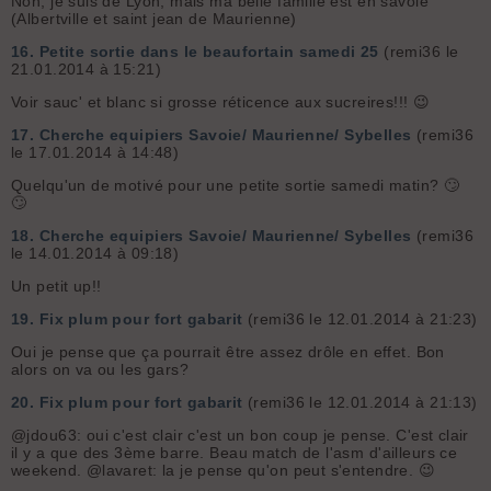
Non, je suis de Lyon, mais ma belle famille est en savoie
(Albertville et saint jean de Maurienne)
16.
Petite sortie dans le beaufortain samedi 25
(remi36 le
21.01.2014 à 15:21)
Voir sauc' et blanc si grosse réticence aux sucreires!!! 😉
17.
Cherche equipiers Savoie/ Maurienne/ Sybelles
(remi36
le 17.01.2014 à 14:48)
Quelqu'un de motivé pour une petite sortie samedi matin? 🙄
🙄
18.
Cherche equipiers Savoie/ Maurienne/ Sybelles
(remi36
le 14.01.2014 à 09:18)
Un petit up!!
19.
Fix plum pour fort gabarit
(remi36 le 12.01.2014 à 21:23)
Oui je pense que ça pourrait être assez drôle en effet. Bon
alors on va ou les gars?
20.
Fix plum pour fort gabarit
(remi36 le 12.01.2014 à 21:13)
@jdou63: oui c'est clair c'est un bon coup je pense. C'est clair
il y a que des 3ème barre. Beau match de l'asm d'ailleurs ce
weekend. @lavaret: la je pense qu'on peut s'entendre. 😉