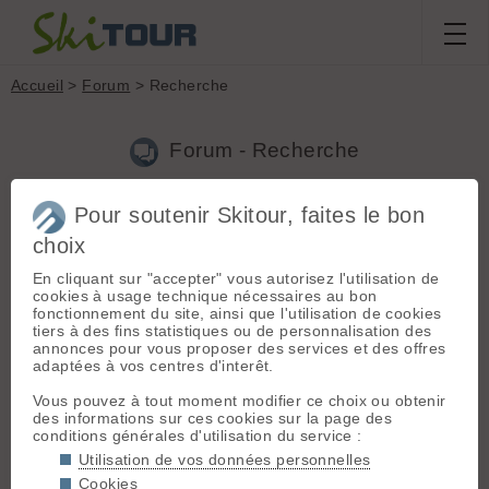
Accueil
>
Forum
> Recherche
Forum - Recherche
Pour soutenir Skitour, faites le bon
Nouveau sujet
|
Voir tous les sujets
choix
25 résultats
En cliquant sur "accepter" vous autorisez l'utilisation de
1.
Cherche coéquipier au départ de Lyon
(remi36 le
cookies à usage technique nécessaires au bon
03.01.2016 à 15:57)
fonctionnement du site, ainsi que l'utilisation de cookies
tiers à des fins statistiques ou de personnalisation des
Bonjour à tous, et surtt bonne année!! Pleins de poudreuses et
annonces pour vous proposer des services et des offres
de belles randos entre lyonnais!! Tout comme pedro69 je n'ai
adaptées à vos centres d'interêt.
pas facebook et ne souhaite pas franchement créer de compte.
Donc pour ceux qui le souhaite, n'hésitez pas a me tran...
Vous pouvez à tout moment modifier ce choix ou obtenir
des informations sur ces cookies sur la page des
2.
Cherche coéquipier au départ de Lyon
(remi36 le
conditions générales d'utilisation du service :
18.12.2015 à 18:54)
Utilisation de vos données personnelles
On peut sûrement créer une liste de diffusion selon moi. Qu'en
Cookies