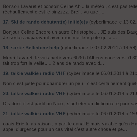
Bonsoir Lavaret et bonsoir Celine Ah... la météo , c'est pas tell
réchauffement c'est le binzzzz. Bref , vu que j...
17.
Ski de rando débutant(e) initié(e)s
(cyberlimace le 13.02.
Bonjour Celine Encore un autre Christophe.... JE suis des Bauges
Je sortais auparavant avec mon meilleur pote qui à ...
18.
sortie Belledone help
(cyberlimace le 07.02.2014 à 14:59)
Merci Lavaret Je vais partir vers 6h30 d'Albens donc vers 7h30 d
fait trop fort la veille..... 2 ans de rando avec d...
19.
talkie walkie / radio VHF
(cyberlimace le 06.01.2014 à 21:
Non c'est juste pour chambrer un peu , c'est certainement quel
20.
talkie walkie / radio VHF
(cyberlimace le 06.01.2014 à 21:
Dis donc il est partit ou Nico , s'acheter un dictionnaire pour sa
21.
talkie walkie / radio VHF
(cyberlimace le 06.01.2014 à 19:
ouais Eric tu as raison , a part le canal E mais valable qu'en H
appel d'urgence pour un cas vital c'est autre chose et pe...