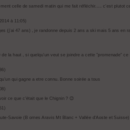
ement celle de samedi matin qui me fait réfléchir..... c'est plutot 
2014 à 11:05)
 (j'ai 47 ans) , je randonne depuis 2 ans a ski mais 5 ans en raqu
e la haut , si quelqu'un veut se joindre a cette "promenade" ce se
36)
qu'un qui gagne a etre connu. Bonne soirée a tous
08)
voir ce que c’était que le Chignin ? 😉
51)
aute-Savoie (B ornes Aravis Mt Blanc + Vallée d'Aoste et Suisse) 