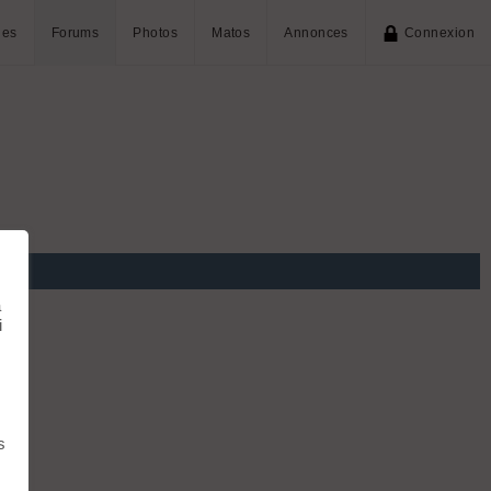
ies
Forums
Photos
Matos
Annonces
Connexion
à
i
s