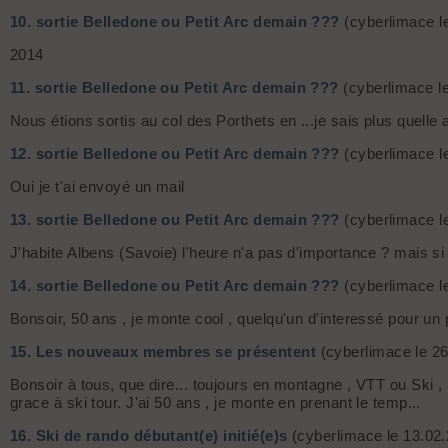
10.
sortie Belledone ou Petit Arc demain ???
(cyberlimace l
2014
11.
sortie Belledone ou Petit Arc demain ???
(cyberlimace le
Nous étions sortis au col des Porthets en ...je sais plus quelle 
12.
sortie Belledone ou Petit Arc demain ???
(cyberlimace l
Oui je t'ai envoyé un mail
13.
sortie Belledone ou Petit Arc demain ???
(cyberlimace l
J'habite Albens (Savoie) l'heure n'a pas d'importance ? mais si
14.
sortie Belledone ou Petit Arc demain ???
(cyberlimace l
Bonsoir, 50 ans , je monte cool , quelqu'un d'interessé pour un 
15.
Les nouveaux membres se présentent
(cyberlimace le 26
Bonsoir à tous, que dire... toujours en montagne , VTT ou Ski ,
grace à ski tour. J'ai 50 ans , je monte en prenant le temp...
16.
Ski de rando débutant(e) initié(e)s
(cyberlimace le 13.02.