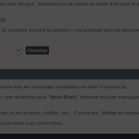
t tres efficace . Attention tout de meme au mode d'emploie et au 
03)
s Je me pose souvent la question : mai pourquoi tout ces amoureu
ourne tous les messages contenant ces mots n'importe où.
e : une recherche pour
"Mont Blanc"
retourne tous les message
, ni les accents, cédilles, etc... C'est à dire :
Météo
est équiv
 Les phrases sont conservées.