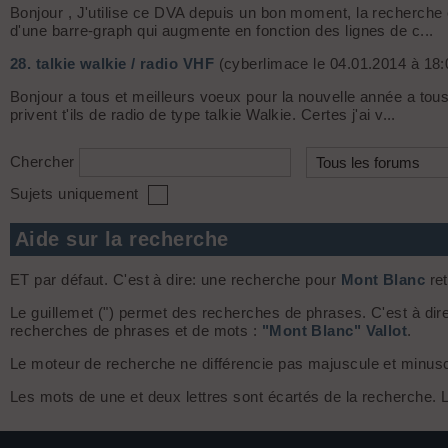
Bonjour , J'utilise ce DVA depuis un bon moment, la recherche es
d'une barre-graph qui augmente en fonction des lignes de c...
28.
talkie walkie / radio VHF
(cyberlimace le 04.01.2014 à 18:
Bonjour a tous et meilleurs voeux pour la nouvelle année a tou
privent t'ils de radio de type talkie Walkie. Certes j'ai v...
Chercher
Sujets uniquement
Aide sur la recherche
ET par défaut. C'est à dire: une recherche pour
Mont Blanc
ret
Le guillemet (") permet des recherches de phrases. C'est à dir
recherches de phrases et de mots :
"Mont Blanc" Vallot
.
Le moteur de recherche ne différencie pas majuscule et minuscule
Les mots de une et deux lettres sont écartés de la recherche.