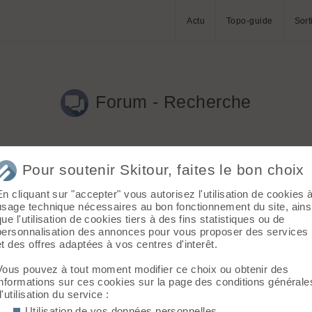
Actu
Topo-guide
Sort
Forum - Recherche
Pour soutenir Skitour, faites le bon choix
En cliquant sur "accepter" vous autorisez l'utilisation de cookies 
2)
usage technique nécessaires au bon fonctionnement du site, ains
que l'utilisation de cookies tiers à des fins statistiques ou de
personnalisation des annonces pour vous proposer des services
et des offres adaptées à vos centres d'interêt.
4)
Merci pour les infos
Vous pouvez à tout moment modifier ce choix ou obtenir des
informations sur ces cookies sur la page des conditions générale
1)
d'utilisation du service :
Utilisation de vos données personnelles