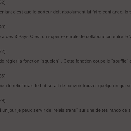
52)
nveniant c'est que le porteur doit absolument lui faire confiance, 
40)
ce a ces 3 Pays C'est un super exemple de collaboration entre le 
32)
régler la fonction "squelch" . Cette fonction coupe le "souffle" e
36)
ien le relief mais le but serait de pouvoir trouver quelqu"un qui 
29)
si un jour je peux servir de 'relais trans" sur une de tes rando ce 