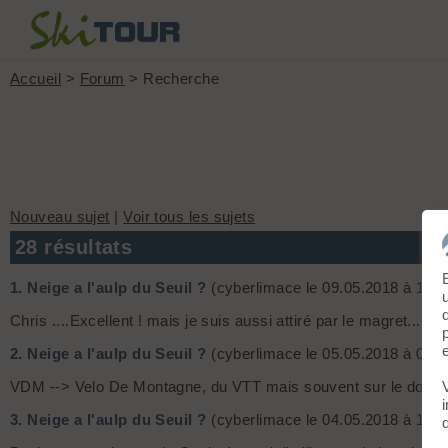
Accueil
>
Forum
> Recherche
Nouveau sujet
|
Voir tous les sujets
28 résultats
1.
Neige a l'aulp du Seuil ?
(cyberlimace le 09.05.2018 à 11:4
Chris ....Excellent ! mais je suis aussi attiré par le magret.....
2.
Neige a l'aulp du Seuil ?
(cyberlimace le 05.05.2018 à 07:2
VDM --> Velo De Montagne, du VTT mais souvent sur le dos... 
3.
Neige a l'aulp du Seuil ?
(cyberlimace le 04.05.2018 à 11:3