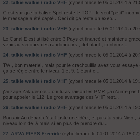
22.
talkie walkie / radio VHF
(cyberlimace le 05.01.2014 à 21:
C'est sur que la balise Spot reste le TOP , le seul "petit" inco
le message a été capté . Ceci dit ça reste un exep...
23.
talkie walkie / radio VHF
(cyberlimace le 05.01.2014 à 20:
Le Canal E est utilisé entre 3 Pays et financé et maintenu gra
venir au secours des randonneurs , debutant , confirmé...
24.
talkie walkie / radio VHF
(cyberlimace le 05.01.2014 à 20:
TW , bon materiel, mais pour le crachouillis avez vous essayé de 
ça se règle entre le niveau 1 et 9. 1 étant c...
25.
talkie walkie / radio VHF
(cyberlimace le 05.01.2014 à 19:
j'ai zapé Zak désolé... oui tu as raison les PMR ça n'aime pas b
pour appeler le 112. Le gros avantage des VHF rest...
26.
talkie walkie / radio VHF
(cyberlimace le 05.01.2014 à 19:
Bonsoir Au départ c'était juste une idée , et puis tu sais Nico , 
niveau loin de là mais si en plus de prendre du...
27.
ARVA PIEPS Freeride
(cyberlimace le 04.01.2014 à 18:07)