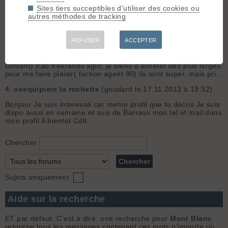
Pleynet hier Jeudi 30 nov 😯
Sites tiers succeptibles d'utiliser des cookies ou
autres méthodes de tracking
3.
Taille de skis - Forums & vendeurs poussent-ils à
prendre trop longs (voire trop larges) ?
(goudard le
06.04.2015 à 14:45)
REFUSER
ACCEPTER
Salut Je te conseille 172 en longueur: Je fais exactement
comme toi 176 et 70kgs; j'ai des 171 depuis 5 ans( très
content) trab freerando light; je viens d'acheter des plus larges
pour me faire plaisir( faction agent 90) ils sont super, mais pri...
4.
coequipiers la rochette
(goudard le 17.11.2013 à 19:32)
Bonjour Je suis interessé car meme profil que tu décris Je suis
dispo aussi en semaine et suis de Barraux mon tel et mail dans
mon profil A bientot Cdlt
Chercher
Sujets uniquement
Aide sur la recherche
ET par défaut. C'est à dire: une recherche pour
Mont Blanc
retourne tous les messages contenant ces mots n'importe où.