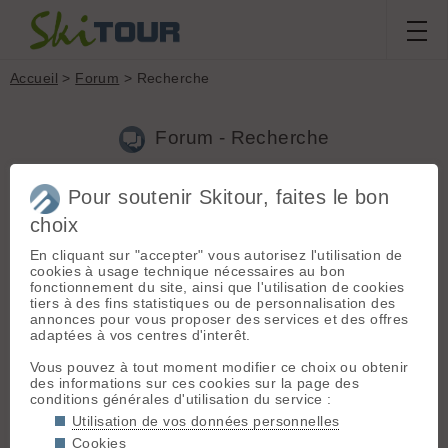
Accueil
>
Forum
> Recherche
Forum - Recherche
Pour soutenir Skitour, faites le bon
Nouveau sujet
|
Voir tous les sujets
choix
4 résultats
En cliquant sur "accepter" vous autorisez l'utilisation de
1.
Lowtech : déclenchement avant après l'arrière
(goudard
cookies à usage technique nécessaires au bon
le 19.01.2018 à 14:04)
fonctionnement du site, ainsi que l'utilisation de cookies
tiers à des fins statistiques ou de personnalisation des
+1 avec casscroot casscroot a dit avant parler différence de
annonces pour vous proposer des services et des offres
sécurité théorique des fixations alpines vs fixation type lowtech
adaptées à vos centres d'interêt.
"sèches", il faudrait avoir une approche pratique : la grande
majorité des fixations alpines (ou rando) sont t...
Vous pouvez à tout moment modifier ce choix ou obtenir
des informations sur ces cookies sur la page des
2.
perdu gants/mitaine millet parking Pleynet
(goudard le
conditions générales d'utilisation du service :
01.12.2017 à 10:32)
Utilisation de vos données personnelles
bonjour, perdu mes gants/mitaines millet au bout du parking de
Cookies