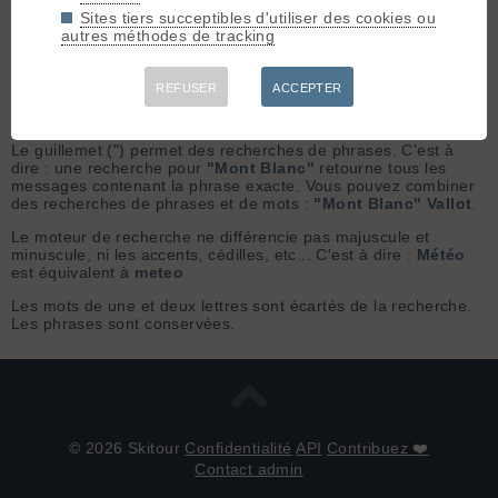
Sujets uniquement
Sites tiers succeptibles d'utiliser des cookies ou
autres méthodes de tracking
Aide sur la recherche
REFUSER
ACCEPTER
ET par défaut. C'est à dire: une recherche pour
Mont Blanc
retourne tous les messages contenant ces mots n'importe où.
Le guillemet (") permet des recherches de phrases. C'est à
dire : une recherche pour
"Mont Blanc"
retourne tous les
messages contenant la phrase exacte. Vous pouvez combiner
des recherches de phrases et de mots :
"Mont Blanc" Vallot
.
Le moteur de recherche ne différencie pas majuscule et
minuscule, ni les accents, cédilles, etc... C'est à dire :
Météo
est équivalent à
meteo
Les mots de une et deux lettres sont écartés de la recherche.
Les phrases sont conservées.
© 2026 Skitour
Confidentialité
API
Contribuez ❤️
Contact admin