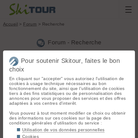
Accueil
>
Forum
> Recherche
Forum - Recherche
Pour soutenir Skitour, faites le bon
Nouveau sujet
|
Voir tous les sujets
choix
1 résultats
En cliquant sur "accepter" vous autorisez l'utilisation de
1.
concilier les activités
(kiki74 le 26.01.2006 à 00:15)
cookies à usage technique nécessaires au bon
fonctionnement du site, ainsi que l'utilisation de cookies
c'est pas gagne de trouver la chaussure idéale, pour ce qui est
tiers à des fins statistiques ou de personnalisation des
des raquettes et des skis de rando tu n'auras pas de bleme a
annonces pour vous proposer des services et des offres
trouver mais pour le surf et la raquette il te faudra d'autres
adaptées à vos centres d'interêt.
chaussures !!!! bonne recherche
Vous pouvez à tout moment modifier ce choix ou obtenir
des informations sur ces cookies sur la page des
Chercher
conditions générales d'utilisation du service :
Utilisation de vos données personnelles
Cookies