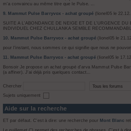
m'a convaincu au même titre que le Pulse. ...
9.
Mammut Pulse Barryvox - achat groupé
(lionel05 le 22.12
SUITE A L'ABONDANCE DE NEIGE ET DE L'URGENCE D
INDIVIDUEL CHEZ CHULLANKA SEMBLE RECOMMANDABLE
10.
Mammut Pulse Barryvox - achat groupé
(lionel05 le 21.1
pour l'instant, nous sommes ce qui signifie que nous ne pouvons
11.
Mammut Pulse Barryvox - achat groupé
(lionel05 le 17.1
Bonsoir Je propose un achat groupé d'arva Mammut Pulse Barryvox
(a affiner). J'ai déjà pris quelques contact...
Chercher
Sujets uniquement
Aide sur la recherche
ET par défaut. C'est à dire: une recherche pour
Mont Blanc
ret
Le guillemet (") permet des recherches de phrases. C'est à dir