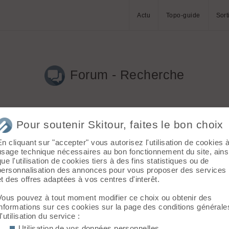
Actu
Topo-guide
Sort
Forum - Recherche
Pour soutenir Skitour, faites le bon choix
En cliquant sur "accepter" vous autorisez l'utilisation de cookies 
 à 08:53)
usage technique nécessaires au bon fonctionnement du site, ains
que l'utilisation de cookies tiers à des fins statistiques ou de
mets du col du Festre. Le reste du Dévoluy côté Trièves dont le 
personnalisation des annonces pour vous proposer des services
et des offres adaptées à vos centres d'interêt.
Vous pouvez à tout moment modifier ce choix ou obtenir des
e n'ai pas grand chose à redire si ce n'est qu'elle possède une qu
informations sur ces cookies sur la page des conditions générale
d'utilisation du service :
Utilisation de vos données personnelles