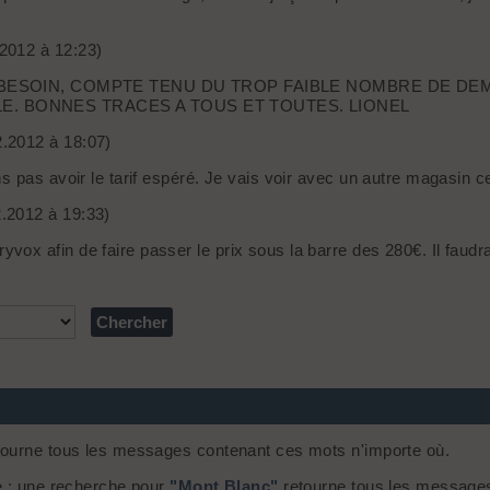
.2012 à 12:23)
U BESOIN, COMPTE TENU DU TROP FAIBLE NOMBRE DE D
. BONNES TRACES A TOUS ET TOUTES. LIONEL
2.2012 à 18:07)
 pas avoir le tarif espéré. Je vais voir avec un autre magasin ce 
2.2012 à 19:33)
 afin de faire passer le prix sous la barre des 280€. Il faudra p
ourne tous les messages contenant ces mots n'importe où.
e : une recherche pour
"Mont Blanc"
retourne tous les message