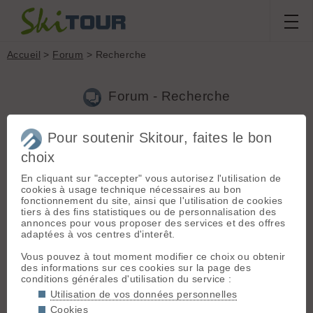
Accueil
>
Forum
> Recherche
Forum - Recherche
Pour soutenir Skitour, faites le bon
Nouveau sujet
|
Voir tous les sujets
choix
4 résultats
En cliquant sur "accepter" vous autorisez l'utilisation de
1.
Tree well rescue at Mt. Baker - Sauvetage au Mt BAKER
cookies à usage technique nécessaires au bon
(rv69 le 05.04.2023 à 08:33)
fonctionnement du site, ainsi que l'utilisation de cookies
tiers à des fins statistiques ou de personnalisation des
Bonjour, Je suis tombé sur cette vidéo (qui date de 9 jours
annonces pour vous proposer des services et des offres
aujourd'hui le 5/4/2023) https://www.youtube.com/watch?
adaptées à vos centres d'interêt.
v=wQ8Kgb_XUkk Le surfeur a eu une chance inouie qu'un
skieur passe par là ! Après l'avoir repéré, il commence à
Vous pouvez à tout moment modifier ce choix ou obtenir
creuser ...
des informations sur ces cookies sur la page des
conditions générales d'utilisation du service :
2.
Suunto - site movescount
(rv69 le 17.01.2019 à 00:15)
Utilisation de vos données personnelles
Bonsoir merci pour le tuyau de Strava : à essayer Dans le
Cookies