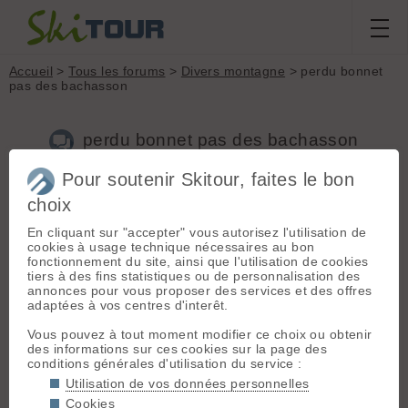
Accueil
>
Tous les forums
>
Divers montagne
> perdu bonnet
pas des bachasson
perdu bonnet pas des bachasson
Pour soutenir Skitour, faites le bon
Nouveau sujet
Voir tous les sujets
Chercher
Archives
choix
M
mezzo38
[
40
posts] - Le 24/12/2008 14:59
En cliquant sur "accepter" vous autorisez l'utilisation de
cookies à usage technique nécessaires au bon
perdu un bonnet noir de marque lafuma ce matin au pas des
fonctionnement du site, ainsi que l'utilisation de cookies
Bachasson
tiers à des fins statistiques ou de personnalisation des
si quelqu'un le retrouve c'est cool
annonces pour vous proposer des services et des offres
une bonne biere offerte des que je l'ai sur la tête😉
adaptées à vos centres d'interêt.
Vous pouvez à tout moment modifier ce choix ou obtenir
des informations sur ces cookies sur la page des
pascale
- Le 25/12/2008 20:08
conditions générales d'utilisation du service :
note que quand on a la tete près du bonnet c'est pas bien non
Utilisation de vos données personnelles
plus 😡 😉
Cookies