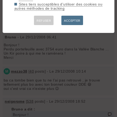
Sites tiers succeptibles d'utiliser des cookies ou
neigerome
[
538
posts] - Le 29/12/2008 00:28
autres méthodes de tracking
Merci mat pour l'annonce
REFUSER
ACCEPTER
personne n'est allé dans les bachassons !! 😮
Bruno
- Le 29/12/2008 06:41
Bonjour !
Perdu portefeuille avec 3754 euro dans la Vallée Blanche ...
Un Kir poire à qui me le ramènera !
Merci
M
mezzo38
[
40
posts] - Le 29/12/2008 10:14
ba ca tombe bien que tu ne l'ai pas retrouvé , je trouve
tellement plus bo avec ton bonnet couleur DDE 😄
oui c'est vrai ca n'existe plus 😉
neigerome
[
538
posts] - Le 29/12/2008 18:52
Bruno a dit :
Bonjour !