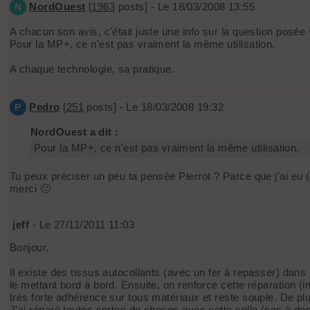
NordOuest
[
1963
posts] - Le 18/03/2008 13:55
N
A chacun son avis, c'était juste une info sur la question posée
Pour la MP+, ce n'est pas vraiment la même utilisation.
A chaque technologie, sa pratique.
Pedro
[
251
posts] - Le 18/03/2008 19:32
P
NordOuest a dit :
Pour la MP+, ce n'est pas vraiment la même utilisation.
Tu peux préciser un peu ta pensée Pierrot ? Parce que j'ai eu 
merci 🙂
jeff
- Le 27/11/2011 11:03
Bonjour,
Il existe des tissus autocollants (avec un fer à repasser) dan
le mettant bord à bord. Ensuite, on renforce cette réparation (i
très forte adhérence sur tous matériaux et reste souple. De plu
J'ai réparé toutes sortes de choses avec cette colle (sac à do