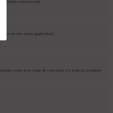
ou pantalon comme neuf.
épare en une seule application).
pantalon suite à un coup de crampons il y a de ça quelques