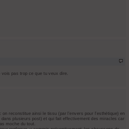
 vois pas trop ce que tu veux dire.
 reconstitue ainsi le tissu (par l'envers pour l'esthétique) en
 dans plusieurs post) et qui fait effectivement des miracles car
 pas moche du tout.
it pour renforcer, y compris préventivement, les chaussons de