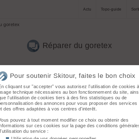
Actu
Topo-guide
Sort
u goretex
Réparer du goretex
Pour soutenir Skitour, faites le bon choix
En cliquant sur "accepter" vous autorisez l'utilisation de cookies 
usage technique nécessaires au bon fonctionnement du site, ains
que l'utilisation de cookies tiers à des fins statistiques ou de
e( longue). Deux gros accros aux fesses. Est ce que vous avez dé
personnalisation des annonces pour vous proposer des services
et des offres adaptées à vos centres d'interêt.
Vous pouvez à tout moment modifier ce choix ou obtenir des
informations sur ces cookies sur la page des conditions générale
d'utilisation du service :
Utilisation de vos données personnelles