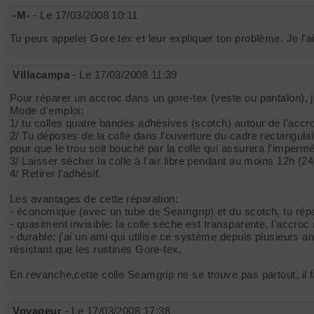
-M-
- Le 17/03/2008 10:11
Tu peux appeler Gore tex et leur expliquer ton problème. Je l'ai 
Villacampa
- Le 17/03/2008 11:39
Pour réparer un accroc dans un gore-tex (veste ou pantalon), j'u
Mode d'emploi:
1/ tu colles quatre bandes adhésives (scotch) autour de l'accr
2/ Tu déposes de la colle dans l'ouverture du cadre rectangulair
pour que le trou soit bouché par la colle qui assurera l'imperméa
3/ Laisser sécher la colle à l'air libre pendant au moins 12h (2
4/ Retirer l'adhésif.
Les avantages de cette réparation:
- économique (avec un tube de Seamgrip) et du scotch, tu rép
- quasiment invisible: la colle sèche est transparente, l'accroc 
- durable: j'ai un ami qui utilise ce système depuis plusieurs 
résistant que les rustines Gore-tex.
En revanche,cette colle Seamgrip ne se trouve pas partout, il f
Voyageur
- Le 17/03/2008 17:38