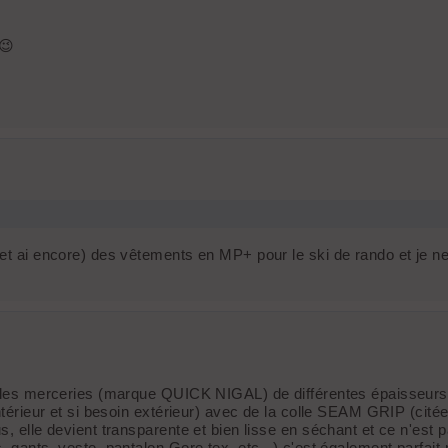
 😉
(et ai encore) des vêtements en MP+ pour le ski de rando et je ne
s les merceries (marque QUICK NIGAL) de différentes épaisseurs: on
ntérieur et si besoin extérieur) avec de la colle SEAM GRIP (citée
s, elle devient transparente et bien lisse en séchant et ce n'est
s, gants, veste, pantalon Gore tex, etc...) c'est également parfa