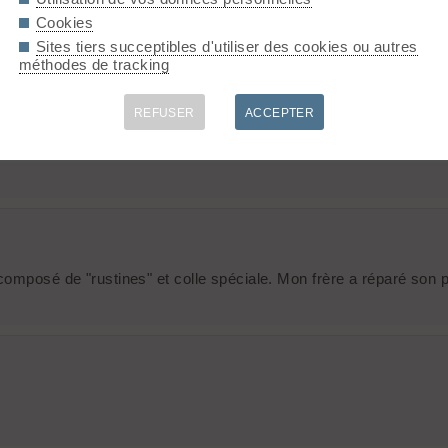
qui te fera un empiècement en cordura (le plus souvent) et voil
Cookies
 c'est pas le plus fondamental 😉
Sites tiers succeptibles d'utiliser des cookies ou autres
méthodes de tracking
REFUSER
ACCEPTER
e SeamGrip (formule souple à base d'urethane - Rend étanche et r
composé de "rustines" et colle spéciale. Mon frère a réparé son 