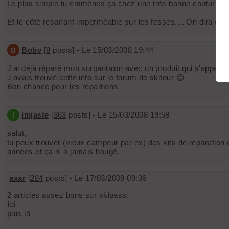
Le plus simple tu emmènes ça chez une très bonne couturière 
Et le côté respirant imperméable sur les fesses.... On dira que
Bobv
[
8
posts] - Le 15/03/2008 19:44
B
J'ai déjà réparé mon surpantalon avec un produit qui s'appell
J'avais trouvé cette info sur le forum de skitour 😉
Bon chance pour les répartions.
imjaste
[
363
posts] - Le 15/03/2008 19:58
I
salut,
tu peux trouver (vieux campeur par ex) des kits de réparation 
années et ça n' a jamais bougé.
axar
[
284
posts] - Le 17/03/2008 09:36
2 articles assez bons sur skipass:
Ici
puis là