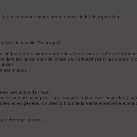
fait et ils m'ont envoyé gratuitement un kit de réparation...
tilise de la colle "Seamgrip".
oc: le but est de laisser autour de cet accror un cadre de forme 
e dont les bords sont délimités par l'adhésif (ainsi les contours 
bilité'
4h est mieux).
ares beaucoup de trous;
ne se voit presque plus, il ne subsiste qu'un léger bourrelet à la p
années et en général, on vient à bout de la veste elle-même avant 
aut chercher un peu...