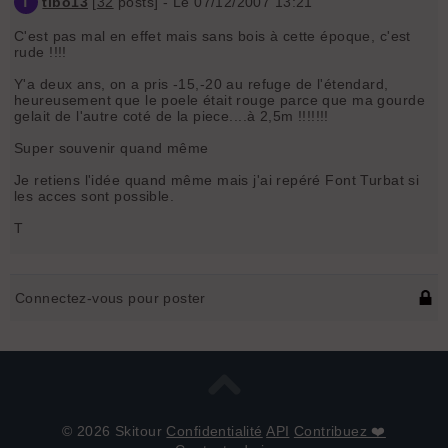
T
tibo13
[
32
posts] - Le 07/12/2007 13:21
C'est pas mal en effet mais sans bois à cette époque, c'est
rude !!!!
Y'a deux ans, on a pris -15,-20 au refuge de l'étendard,
heureusement que le poele était rouge parce que ma gourde
gelait de l'autre coté de la piece....à 2,5m !!!!!!!
Super souvenir quand même
Je retiens l'idée quand même mais j'ai repéré Font Turbat si
les acces sont possible.
T
Connectez-vous pour poster
© 2026 Skitour
Confidentialité
API
Contribuez ❤️