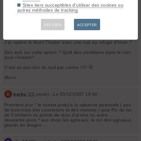
Merci d'avance pour vos idées lumineuses
Sites tiers succeptibles d'utiliser des cookies ou
autres méthodes de tracking
Thib
REFUSER
ACCEPTER
T
tibo13
[
32
posts] - Le 03/12/2007 17:09
J'ai repéré le Mont Thabor avec une nuit au refuge d'hiver ?
Des avis sur cette option ? Quid des conditions dans le coin
pour l'instant?
C'est un peu loin du sud par contre !!!!! 🤭
Merci
B
barbu
[
25
posts] - Le 03/12/2007 19:50
Premiere jour * le casset jusqu'a la cabanne pastorale ( pas
de bois mais des couverture et des matelas ) puis Pic du lac
de Combeno ou pointe de réou d'arsine ou autre...
deuxieme jours * aux choix les agneaux, le col des agneaux,
glacier du dragon ...