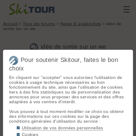
Accueil
>
Tous les forums
>
Neige & avalanches
> idée de
sortie sur un we
idée de sortie sur un we
Pour soutenir Skitour, faites le bon
Nouveau sujet
Voir tous les sujets
Chercher
Archives
choix
T
tibo13
[
32
posts] - Le 03/12/2007 14:57
En cliquant sur "accepter" vous autorisez l'utilisation de
cookies à usage technique nécessaires au bon
Hello,
fonctionnement du site, ainsi que l'utilisation de cookies
tiers à des fins statistiques ou de personnalisation des
je cherche une idée de rando pour le we du 15 décembre
annonces pour vous proposer des services et des offres
avec une nuit en refuge d'hiver (avec du bois de préférence).
adaptées à vos centres d'interêt.
Coté ski, du 1000m de dénivellé pour le premier jour et 1500
le lendemain c'est cool !!!!! Pas de couloir raide à skier mais
Vous pouvez à tout moment modifier ce choix ou obtenir
pas de souci pour du glacier et ou un petit rappel !!!!!!! 😉
des informations sur ces cookies sur la page des
conditions générales d'utilisation du service :
Voilà de préférence dans les alpes du sud histoire d'éviter les
Utilisation de vos données personnelles
bornes !!!!!!
Cookies