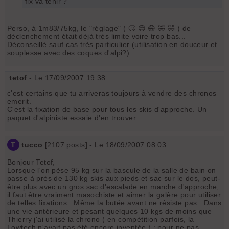
fix va tenir ?
Perso, à 1m83/75kg, le "réglage" ( 🙄 😊 😄 🤣 🤣 ) de
déclenchement était déjà très limite voire trop bas...
Déconseillé sauf cas très particulier (utilisation en douceur et
souplesse avec des coques d'alpi?).
tetof
- Le 17/09/2007 19:38
c'est certains que tu arriveras toujours à vendre des chronos
emerit.
C'est la fixation de base pour tous les skis d'approche. Un
paquet d'alpiniste essaie d'en trouver.
T
tucco
[
2107
posts] - Le 18/09/2007 08:03
Bonjour Tetof,
Lorsque l'on pèse 95 kg sur la bascule de la salle de bain on
passe à prés de 130 kg skis aux pieds et sac sur le dos, peut-
être plus avec un gros sac d'escalade en marche d'approche,
il faut être vraiment masochiste et aimer la galère pour utiliser
de telles fixations . Même la butée avant ne résiste pas . Dans
une vie antérieure et pesant quelques 10 kgs de moins que
Thierry j'ai utilisé la chrono ( en compétition parfois, la
Lowtech n'avait pas été encore inventée ) : pour ne pas