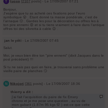
T
tucco
[
2107
posts] - Le 17/09/2007 07:21
Bonjour,
J'espère que tu as acheté ces fixations pour l'euro
symbolique 😮 . Etant donné ta masse pondérale, c'est de
l'arnaque 🤢 . Gardes les pour la décoration ou offres les à
ton pire ennemi 😡 et si tu tiens vraiment à faire dans l'antique
offres toi des silvretta à cable 😉 .
jan le yéti
- Le 17/09/2007 07:45
Salut.
Moi, je veux bien être ton "pire ennemi" (dixit Jacques dans le
post précédent) !!!
Si tu ne sais pas quoi en faire, je trouverai sans problème une
vieille paire de planches 🙄
N
Nikojorj
[
361
posts] - Le 17/09/2007 18:36
thierry a dit :
j'ai fait l'acquisition du paire de fix Emery
chrono et je me pose une question , au vu de
mon gabarit (1.87m 95 kgs 🤭 ) est-ce que cette