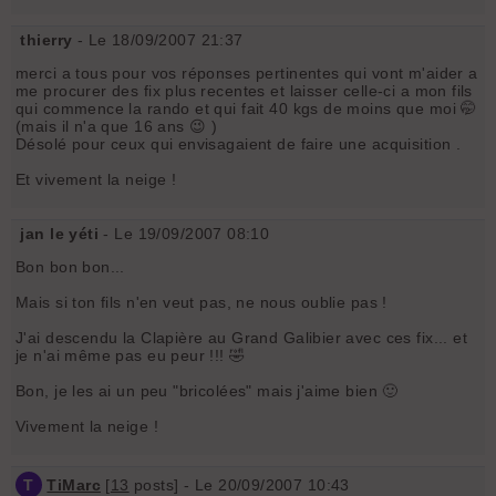
thierry
- Le 18/09/2007 21:37
merci a tous pour vos réponses pertinentes qui vont m'aider a
me procurer des fix plus recentes et laisser celle-ci a mon fils
qui commence la rando et qui fait 40 kgs de moins que moi 🤭
(mais il n'a que 16 ans 😉 )
Désolé pour ceux qui envisagaient de faire une acquisition .
Et vivement la neige !
jan le yéti
- Le 19/09/2007 08:10
Bon bon bon...
Mais si ton fils n'en veut pas, ne nous oublie pas !
J'ai descendu la Clapière au Grand Galibier avec ces fix... et
je n'ai même pas eu peur !!! 🤣
Bon, je les ai un peu "bricolées" mais j'aime bien 🙂
Vivement la neige !
T
TiMarc
[
13
posts] - Le 20/09/2007 10:43