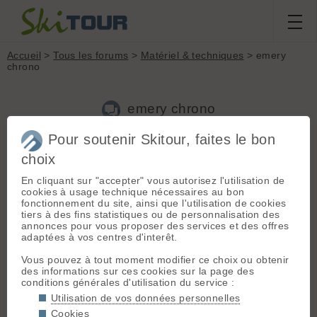
Accueil
>
Tous les forums
>
Matériel & techniques
> emery
chrono
emery chrono
Pour soutenir Skitour, faites le bon
choix
Aller à la page :
1
2
Suivante
En cliquant sur "accepter" vous autorisez l'utilisation de
Nouveau sujet
Voir tous les sujets
Chercher
Archives
cookies à usage technique nécessaires au bon
thierry
- Le 14/09/2007 20:52
fonctionnement du site, ainsi que l'utilisation de cookies
tiers à des fins statistiques ou de personnalisation des
bonjour a tous
annonces pour vous proposer des services et des offres
adaptées à vos centres d'interêt.
ce message s'adresse aux personnes qui ont utilisé la dite
fixation.
Vous pouvez à tout moment modifier ce choix ou obtenir
des informations sur ces cookies sur la page des
j'ai fait l'acquisition du paire de fix Emery chrono et je me
conditions générales d'utilisation du service :
pose une question , au vu de mon gabarit (1.87m 95 kgs 🤭 )
Utilisation de vos données personnelles
est-ce que cette fix va tenir ?
Cookies