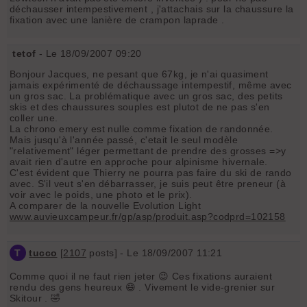
déchausser intempestivement , j'attachais sur la chaussure la
fixation avec une lanière de crampon laprade .
tetof
- Le 18/09/2007 09:20
Bonjour Jacques, ne pesant que 67kg, je n'ai quasiment
jamais expérimenté de déchaussage intempestif, même avec
un gros sac. La problématique avec un gros sac, des petits
skis et des chaussures souples est plutot de ne pas s'en
coller une.
La chrono emery est nulle comme fixation de randonnée.
Mais jusqu'à l'année passé, c'etait le seul modèle
"relativement" léger permettant de prendre des grosses =>y
avait rien d'autre en approche pour alpinisme hivernale.
C'est évident que Thierry ne pourra pas faire du ski de rando
avec. S'il veut s'en débarrasser, je suis peut être preneur (à
voir avec le poids, une photo et le prix).
A comparer de la nouvelle Evolution Light
www.auvieuxcampeur.fr/gp/asp/produit.asp?codprd=102158
T
tucco
[
2107
posts] - Le 18/09/2007 11:21
Comme quoi il ne faut rien jeter 😉 Ces fixations auraient
rendu des gens heureux 😄 . Vivement le vide-grenier sur
Skitour . 🤣