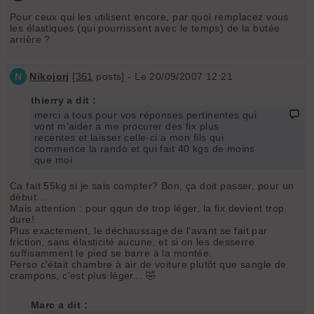
Pour ceux qui les utilisent encore, par quoi remplacez vous
les élastiques (qui pourrissent avec le temps) de la butée
arrière ?
N
Nikojorj
[
361
posts] - Le 20/09/2007 12:21
thierry a dit :
merci a tous pour vos réponses pertinentes qui
vont m'aider a me procurer des fix plus
recentes et laisser celle-ci a mon fils qui
commence la rando et qui fait 40 kgs de moins
que moi
Ca fait 55kg si je sais compter? Bon, ça doit passer, pour un
début...
Mais attention : pour qqun de trop léger, la fix devient trop
dure!
Plus exactement, le déchaussage de l'avant se fait par
friction, sans élasticité aucune, et si on les desserre
suffisamment le pied se barre à la montée.
Perso c'était chambre à air de voiture plutôt que sangle de
crampons, c'est plus léger... 🤣
Marc a dit :