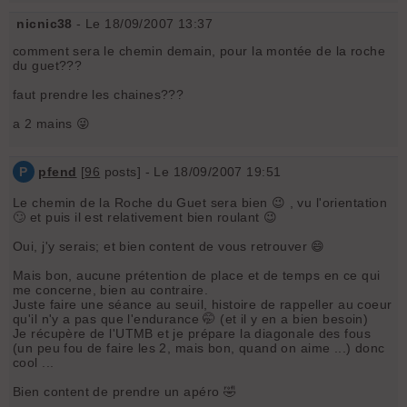
nicnic38
- Le 18/09/2007 13:37
comment sera le chemin demain, pour la montée de la roche
du guet???
faut prendre les chaines???
a 2 mains 😜
P
pfend
[
96
posts] - Le 18/09/2007 19:51
Le chemin de la Roche du Guet sera bien 😉 , vu l'orientation
🙄 et puis il est relativement bien roulant 😉
Oui, j'y serais; et bien content de vous retrouver 😄
Mais bon, aucune prétention de place et de temps en ce qui
me concerne, bien au contraire.
Juste faire une séance au seuil, histoire de rappeller au coeur
qu'il n'y a pas que l'endurance 🤭 (et il y en a bien besoin)
Je récupère de l'UTMB et je prépare la diagonale des fous
(un peu fou de faire les 2, mais bon, quand on aime ...) donc
cool ...
Bien content de prendre un apéro 🤣