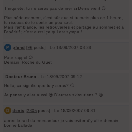
T'inquiète, tu ne seras pas dernier si Denis vient 😉
Plus sérieusement, c'est sûr que si tu mets plus de 1 heure,
tu risques de te sentir un peu seul.
Mais l'ambiance, les retrouvailles et partage au sommet et à
l'apéritif ; c'est aussi ça qui est sympa !
P
pfend
[
96
posts] - Le 18/09/2007 08:38
Pour rappel 😉
Demain, Roche du Guet
Docteur Bruno
- Le 18/09/2007 09:12
Hello, ça signifie que tu y seras? 🙄
Je pense y aller aussi 😎 D'autres skitouriens ? 😉
D
denis
[
2305
posts] - Le 18/09/2007 09:31
apres le raid du mercantour je vais eviter d'y aller demain.
bonne ballade