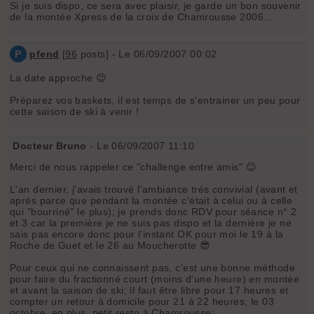
Si je suis dispo, ce sera avec plaisir, je garde un bon souvenir
de la montée Xpress de la croix de Chamrousse 2006...
P
pfend
[
96
posts] - Le 06/09/2007 00:02
La date approche 😉
Préparez vos baskets, il est temps de s'entrainer un peu pour
cette saison de ski à venir !
Docteur Bruno
- Le 06/09/2007 11:10
Merci de nous rappeler ce "challenge entre amis" 😉
L'an dernier, j'avais trouvé l'ambiance trés convivial (avant et
aprés parce que pendant la montée c'était à celui ou à celle
qui "bourriné" le plus); je prends donc RDV pour séance n° 2
et 3 car la première je ne suis pas dispo et la dernière je ne
sais pas encore donc pour l'instant OK pour moi le 19 à la
Roche de Guet et le 26 au Moucherotte 😎
Pour ceux qui ne connaissent pas, c'est une bonne méthode
pour faire du fractionné court (moins d'une heure) en montée
et avant la saison de ski; il faut être libre pour 17 heures et
compter un retour à domicile pour 21 à 22 heures; le 03
octobre, en plus, petit resto à Chamrousse;