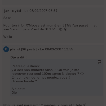
jan le yéti
- Le 08/09/2007 08:57
Salut.
Pour ton info, X'Moose est monté en 31'55 l'an passé.... et
son "record perso" est de 31'16"... 😮 😮
Woila...
P
pfend
[
96
posts] - Le 08/09/2007 12:55
Dje a dit :
Petites questions:
y'a des non-mutants aussi ? Ou vais je me
retrouver tout seul 100m apres le départ ? 🙄
En combien de temps montez vous à
chamechaude ?
A bientot
Djé
Non, ils sont normaux : 2 jambes, 2 bras et 1 tête 🤣