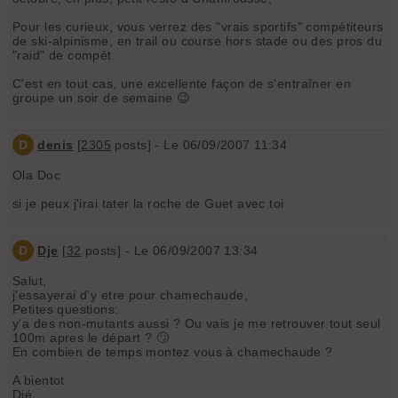
Pour les curieux, vous verrez des "vrais sportifs" compétiteurs
de ski-alpinisme, en trail ou course hors stade ou des pros du
"raid" de compét.
C'est en tout cas, une excellente façon de s'entraîner en
groupe un soir de semaine 😉
D
denis
[
2305
posts] - Le 06/09/2007 11:34
Ola Doc
si je peux j'irai tater la roche de Guet avec toi
D
Dje
[
32
posts] - Le 06/09/2007 13:34
Salut,
j'essayerai d'y etre pour chamechaude,
Petites questions:
y'a des non-mutants aussi ? Ou vais je me retrouver tout seul
100m apres le départ ? 🙄
En combien de temps montez vous à chamechaude ?
A bientot
Djé