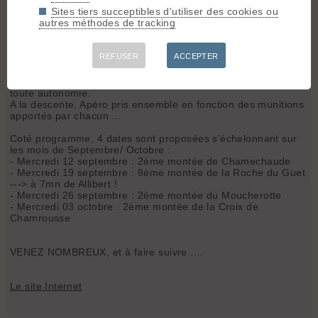
amateurisme, confidentialité, camaraderie, course intimiste,
Sites tiers succeptibles d'utiliser des cookies ou
rigolade, 'fun', etc, etc.
autres méthodes de tracking
Chaque participant s’engage sous sa propre responsabilité,
en connaissance de son niveau physique et de son
entraînement du moment.
REFUSER
ACCEPTER
Il n'y a pas d'organisateur officiel, pas de frais de
participation, seul le rendez vous est fixé et chacun vient en
toute autonomie.
A la descente, Apéro pris ensemble en fonction des munitions
apportés par chacun ...
Coté programme, 4 dates sont proposées s'échelonnant sur
les mois de Septembre/ Octobre :
- Mercredi 12 septembre : 2ème montée de Chamechaude
- Mercredi 19 septembre : 8ème montée de la Roche du Guet
---> à 7mn de Allibert !
- Mercredi 26 septembre : 2ème montée du Moucherotte
- Mercredi 03 octobre : 2ème montée de la Croix de
Chamrousse
VENEZ NOMBREUX, et à faire suivre ....
Le site Internet