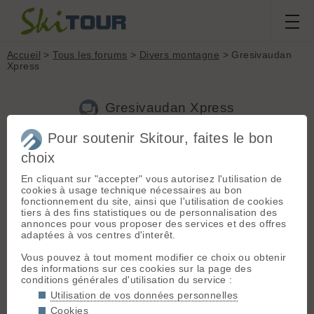
Accueil
>
Tous les forums
>
Divers montagne
> Gresivaudan
Xpress
Gresivaudan Xpress
Pour soutenir Skitour, faites le bon
choix
Aller à la page :
1
2
Suivante
En cliquant sur "accepter" vous autorisez l'utilisation de
Nouveau sujet
Voir tous les sujets
Chercher
Archives
cookies à usage technique nécessaires au bon
fonctionnement du site, ainsi que l'utilisation de cookies
P
pfend
[
96
posts] - Le 13/08/2007 21:12
tiers à des fins statistiques ou de personnalisation des
annonces pour vous proposer des services et des offres
Bonjour les sportifs,
adaptées à vos centres d'interêt.
C’est reparti cette année pour ces courses OFF bien sympa,
Vous pouvez à tout moment modifier ce choix ou obtenir
histoire de faire monter le coeur après une journée de travail,
des informations sur ces cookies sur la page des
assis devant un ordi !
conditions générales d'utilisation du service :
Ces épreuves sportives ne sont pas des compétitions, mais
Utilisation de vos données personnelles
un challenge entre amis avec des valeurs fortes : convivialité,
Cookies