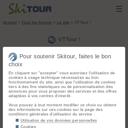
Accueil
>
Tous les forums
>
Le site
> VTTour !
VTTour !
Pour soutenir Skitour, faites le bon
Aller à la page :
Précédente
1
2
3
4
Suivante
choix
Nouveau sujet
Voir tous les sujets
Chercher
Archives
En cliquant sur "accepter" vous autorisez l'utilisation de
jean
[
995
posts] - Le 27/05/2007 18:34
cookies à usage technique nécessaires au bon
fonctionnement du site, ainsi que l'utilisation de cookies
Philippe Mahieu a dit :
tiers à des fins statistiques ou de personnalisation des
annonces pour vous proposer des services et des offres
jean a dit :
adaptées à vos centres d'interêt.
Et RandoTour, c'est pour quand ?
😄 Y'en a qui ne font pas (ou peu)
Vous pouvez à tout moment modifier ce choix ou obtenir
de VTT 🤣 🤣
des informations sur ces cookies sur la page des
conditions générales d'utilisation du service :
Pourquoi? Bivouak ne te suffit plus....? 😉
Utilisation de vos données personnelles
Cookies