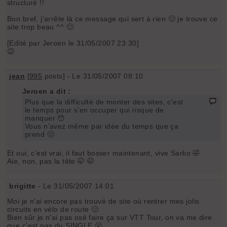
structuré !!
Bon bref, j'arrête là ce message qui sert à rien 🤢 je trouve ce
site trop beau ^^ 🙂
[Edité par Jeroen le 31/05/2007 23:30]
😉
jean
[
995
posts] - Le 31/05/2007 08:10
Jeroen a dit :
Plus que la difficulté de monter des sites, c'est
le temps pour s'en occuper qui risque de
manquer 😯
Vous n'avez même par idée du temps que ça
prend 🤢
Et oui, c'est vrai, il faut bosser maintenant, vive Sarko 🤣
Aie, non, pas la tête 🤭 🤭
brigitte
- Le 31/05/2007 14:01
Moi je n'ai encore pas trouvé de site où rentrer mes jolis
circuits en vélo de route 🙁
Bien sûr je n'ai pas osé faire ça sur VTT Tour, on va me dire
que c'est pas du SINGLE 😮