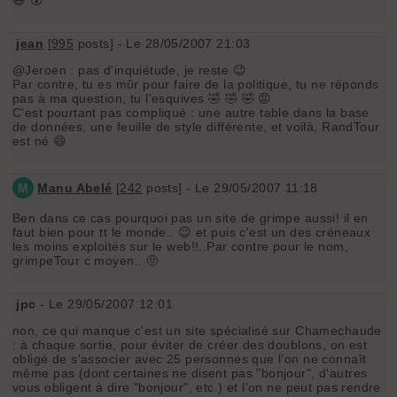
jean
[
995
posts] - Le 28/05/2007 21:03
@Jeroen : pas d'inquiétude, je reste 😉
Par contre, tu es mûr pour faire de la politique, tu ne réponds
pas à ma question, tu l'esquives 🤣 🤣 🤣 😡
C'est pourtant pas compliqué : une autre table dans la base
de données, une feuille de style différente, et voilà, RandTour
est né 😄
M
Manu Abelé
[
242
posts] - Le 29/05/2007 11:18
Ben dans ce cas pourquoi pas un site de grimpe aussi! il en
faut bien pour tt le monde.. 😉 et puis c'est un des créneaux
les moins exploités sur le web!!..Par contre pour le nom,
grimpeTour c moyen.. 🤨
jpc
- Le 29/05/2007 12:01
non, ce qui manque c'est un site spécialisé sur Chamechaude
: à chaque sortie, pour éviter de créer des doublons, on est
obligé de s'associer avec 25 personnes que l'on ne connaît
même pas (dont certaines ne disent pas "bonjour", d'autres
vous obligent à dire "bonjour", etc.) et l'on ne peut pas rendre