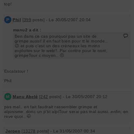
top!
P
Phil
[
399
posts] - Le 30/05/2007 20:04
manu2 a dit :
Ben dans ce cas pourquoi pas un site de
grimpe aussi! il en faut bien pour tt le monde..
😉 et puis c'est un des créneaux les moins
exploités sur le web!!..Par contre pour le nom,
grimpeTour c moyen.. 🤨
Escalatour !
Phil
M
Manu Abelé
[
242
posts] - Le 30/05/2007 20:12
pas mal.. en fait faudrait rassembler grimpe et
alpinisme..donc un p'tit alpiTour serai pas mal aussi..enfin, en
reve quoi.. 🤭
Jeroen
[
13278
posts] - Le 31/05/2007 00:34