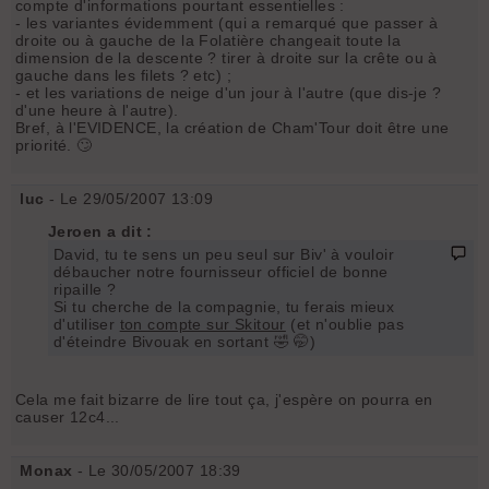
compte d'informations pourtant essentielles :
- les variantes évidemment (qui a remarqué que passer à
droite ou à gauche de la Folatière changeait toute la
dimension de la descente ? tirer à droite sur la crête ou à
gauche dans les filets ? etc) ;
- et les variations de neige d'un jour à l'autre (que dis-je ?
d'une heure à l'autre).
Bref, à l'EVIDENCE, la création de Cham'Tour doit être une
priorité. 🙄
luc
- Le 29/05/2007 13:09
Jeroen a dit :
David, tu te sens un peu seul sur Biv' à vouloir
débaucher notre fournisseur officiel de bonne
ripaille ?
Si tu cherche de la compagnie, tu ferais mieux
d'utiliser
ton compte sur Skitour
(et n'oublie pas
d'éteindre Bivouak en sortant 🤣 🤭)
Cela me fait bizarre de lire tout ça, j'espère on pourra en
causer 12c4...
Monax
- Le 30/05/2007 18:39