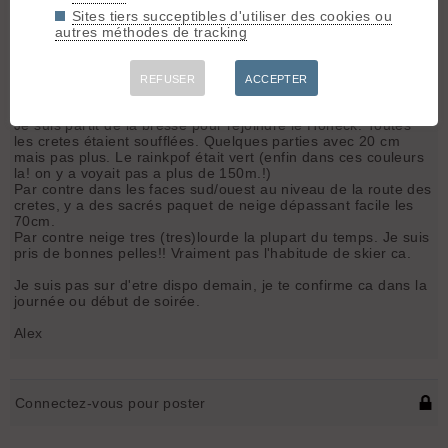
Sites tiers succeptibles d'utiliser des cookies ou
autres méthodes de tracking
T
topolino
[
12
posts] - Le 26/03/2007 13:25
Salut Fred,
REFUSER
ACCEPTER
Mes infos datent de vendredi donc ca a pu changer depuis.
Je suis partit de la bresse pour rejoindre le Honeck. Toutes
les cretes étaient soufflées. Quelques parties avec 20 cm
mais pas plus. Le rainkpof était vert (enfin dans ces couleurs
la! on y a voyait pas a plus de 150m.!)
Par contre dans les faces sud/ouest au niveau de la route des
cretes, y a des sacrés paquet de neige dépassant facile les
70cm.
Par contre neige tres (tres)lourde la plupart du temps. Je suis
pris de bonnes pelles!! Vraiment pas l'habitude de skier ca.
Je suis pas sur d'etre dispo demain, je te confirme ca dans la
journée ou début de soirée.
Alex
Connectez-vous pour poster