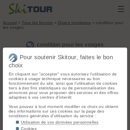
Accueil
>
Tous les forums
>
Divers montagne
> condition pour
les vosges
condition pour les vosges
Pour soutenir Skitour, faites le bon
Nouveau sujet
Voir tous les sujets
Chercher
Archives
choix
F
fredoski54
[
12
posts] - Le 26/03/2007 11:28
En cliquant sur "accepter" vous autorisez l'utilisation de
cookies à usage technique nécessaires au bon
je voudrais savoir les conditions de neige pour ce mardi car
fonctionnement du site, ainsi que l'utilisation de cookies
sorti dans les vosges,falimont et ses couloirs ou rainkpof
tiers à des fins statistiques ou de personnalisation des
honeck? mercid'avance
annonces pour vous proposer des services et des offres
adaptées à vos centres d'interêt.
Vous pouvez à tout moment modifier ce choix ou obtenir
H
hom
[
29
posts] - Le 26/03/2007 12:59
des informations sur ces cookies sur la page des
conditions générales d'utilisation du service :
je ne sait pas pas si ça t'aide, mais je suis allé à Raon l'étape
Utilisation de vos données personnelles
ce week end, (1 heure de nancy) et il y avait 30 cm de neige
fraiche bien humide...
Cookies