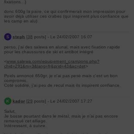
fixations...)
donc 600g la paire, ce qui confirmerait mon impression pour
avoir déjà utiliser ces crabes (qui inspirent plus confiance que
les camp en alu).
S
steph
[
38
posts] - Le 24/02/2007 16:07
perso, j'ai des salewa en alunal, mais avec fixation rapide
pour les chaussures de ski et antibot intégré
<
www.salewa.com/equipement_crampons.php?
chid=291&m=3&lang=fr&prid=43&ac=det
>
Poids annoncé 650gr, je n'ai pas pesé mais c'est un bon
compromis.
Coté solidité, j'ai peu de recul mais ils inspirent confiance.
K
kador
[
29
posts] - Le 24/02/2007 17:27
Salut,
Je bosse pourtant dans le métal, mais je n'ai pas encore
remarqué cet alliage.
Intéressant, à suivre.