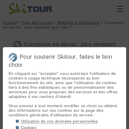
Accueil
>
Tous les forums
>
Matériel & techniques
> Crampons
en alunal : plus resistant que l'alu ?
Crampons en alunal : plus resistant
que l'alu ?
Pour soutenir Skitour, faites le bon
choix
Nouveau sujet
Voir tous les sujets
Chercher
Archives
En cliquant sur "accepter" vous autorisez l'utilisation de
cookies à usage technique nécessaires au bon
H
Herve
[
54
posts] - Le 24/02/2007 11:18
fonctionnement du site, ainsi que l'utilisation de cookies
tiers à des fins statistiques ou de personnalisation des
Salut,
annonces pour vous proposer des services et des offres
adaptées à vos centres d'interêt.
Quelqu'un a-t-il déjà testé des crampons en "alunal", alliage
d'aluminium et de titane ?
Vous pouvez à tout moment modifier ce choix ou obtenir
J'ai trouvé deux modèles :
des informations sur ces cookies sur la page des
-
Dynafit TLT Superlite
. Le poids annoncé sur cette page (300
conditions générales d'utilisation du service :
g) me paraît tellement faible que je me demande si ce n'est
pas le poids d'
un
crampon ?
Utilisation de vos données personnelles
-
Salewa Alunal Walk
(550 g)
Cookies