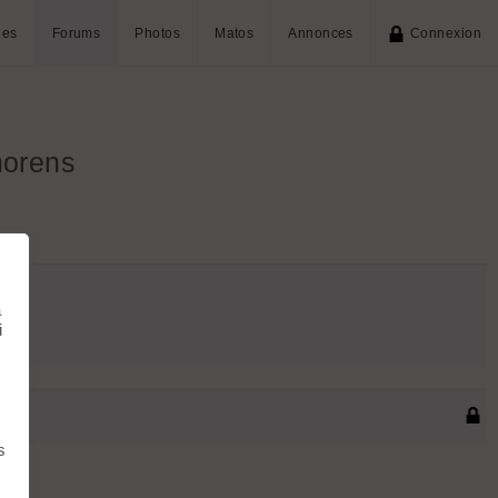
ies
Forums
Photos
Matos
Annonces
Connexion
horens
à
i
s