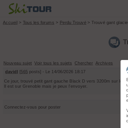
Accueil
>
Tous les forums
>
Perdu Trouvé
> Trouvé gant glacie
T
Nouveau sujet
Voir tous les sujets
Chercher
Archives
davidl
[
565
posts] - Le 14/06/2026 18:17
Ce jour, trouvé petit gant gauche Black D vers 3200m sur le gl
Il est sur Grenoble mais je peux l'envoyer.
Connectez-vous pour poster