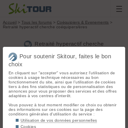
Accueil
>
Tous les forums
>
Coéquipiers & Evenements
>
Retraité hyperactif cherche coéquipers/ères
Retraité hyperactif cherche
coéquipers/ères
Pour soutenir Skitour, faites le bon
choix
Nouveau sujet
Voir tous les sujets
Chercher
Archives
En cliquant sur "accepter" vous autorisez l'utilisation de
Freebird
[
10
posts] - Le 03/06/2026 08:18
cookies à usage technique nécessaires au bon
fonctionnement du site, ainsi que l'utilisation de cookies
Jeune retraité très actif en montagne (près de 200 sorties/an
tiers à des fins statistiques ou de personnalisation des
en ski alpinisme, rando alpine, un peu d'alpinisme, un peu de
annonces pour vous proposer des services et des offres
skating) cherche profil H/F similaire disponible en semaine sur
adaptées à vos centres d'interêt.
grand secteur Pays de Savoie (base 73) avec fréquents
débordements en Isère, Hautes-Alpes voire
Vous pouvez à tout moment modifier ce choix ou obtenir
Ubaye/Mercantour, mais aussi Ouest Suisse (VD, VS, BE...) et
des informations sur ces cookies sur la page des
Italie (Val d'Aoste, Piémont,...). Rythme en rapport avec l'âge
conditions générales d'utilisation du service :
entre 350 et 450 m/h, D+ type 850 à 1.100 m, D+ max 1600
Utilisation de vos données personnelles
m. Merci de me contacter prioritairement en MP ou
Cookies
directement via osmo6 at free.fr