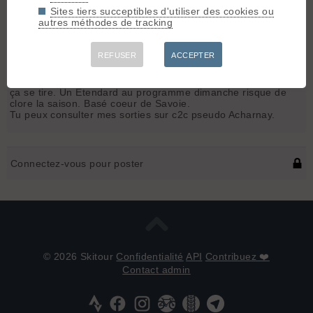
Sites tiers succeptibles d'utiliser des cookies ou
autres méthodes de tracking
C
charnay
[
46
posts] - Le 05/06/2026 07:45
REFUSER
ACCEPTER
Bonjour Freebird,
Je tombe sur ton message. Même profil. Pour le ski de rando
ça se tire. Un Etendard au programme dimanche risque de
clore la saison. Basé coeur de Savoie.
Tu peux consulter mes sorties sur c2c pseudo Acharnay.
Connectez-vous pour poster
© 2026 Skitour
Confidentialité
API
Contribuez ❤️
Contact admin