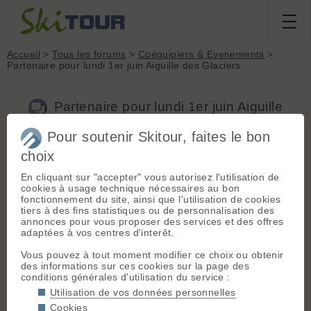
Accueil
>
Tous les forums
>
Coéquipiers & Evenements
>
Partenaire pour lundi 1er juin Aiguille des Glaciers
Partenaire pour lundi 1er juin Aiguille
des Glaciers
Pour soutenir Skitour, faites le bon
choix
Nouveau sujet
Voir tous les sujets
Chercher
Archives
En cliquant sur "accepter" vous autorisez l'utilisation de
Thomas69
[
358
posts] - Le 30/05/2026 09:54
cookies à usage technique nécessaires au bon
fonctionnement du site, ainsi que l'utilisation de cookies
Bonjour,
tiers à des fins statistiques ou de personnalisation des
Je cherche un ou des partenaires pour faire le Dôme de
annonces pour vous proposer des services et des offres
l'Aiguille des Glaciers pour clôturer la saison.
adaptées à vos centres d'interêt.
Je n'y irai pas seul...
Je suis ouvert sur une autre idée.
Vous pouvez à tout moment modifier ce choix ou obtenir
Merci
des informations sur ces cookies sur la page des
conditions générales d'utilisation du service :
Utilisation de vos données personnelles
C
charnay
[
46
posts] - Le 02/06/2026 08:29
Cookies