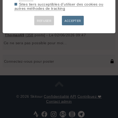
Sites tiers succeptibles d'utiliser des cookies ou
Hello,
autres méthodes de tracking
Vendredi ou Dimanche prochain, peut être jouable ?
One shoot depuis Les Lanchettes ?
REFUSER
ACCEPTER
Conditions à vérifier...
Thomas69
[
358
posts] - Le 02/06/2026 09:47
Ce ne sera pas possible pour moi...
Connectez-vous pour poster
© 2026 Skitour
Confidentialité
API
Contribuez ❤️
Contact admin