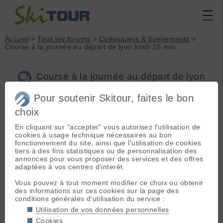
Accueil
>
Tous les forums
>
Coéquipiers & Evenements
>
Course à la journée au départ de lyon lundi 25 mai
Course à la journée au départ de lyon
lundi 25 mai
Pour soutenir Skitour, faites le bon
choix
Nouveau sujet
Voir tous les sujets
Chercher
Archives
En cliquant sur "accepter" vous autorisez l'utilisation de
cookies à usage technique nécessaires au bon
R
randoski69
[
90
posts] - Le 24/05/2026 08:13
fonctionnement du site, ainsi que l'utilisation de cookies
tiers à des fins statistiques ou de personnalisation des
Option bivouac au pied de la course ce dimanche soir pour un
annonces pour vous proposer des services et des offres
chaussage à 6 h lundi matin.
adaptées à vos centres d'interêt.
Option alpe d huez , croix de fer , val thorens.
Francois 06 73 77 68 15
Vous pouvez à tout moment modifier ce choix ou obtenir
des informations sur ces cookies sur la page des
conditions générales d'utilisation du service :
Utilisation de vos données personnelles
Connectez-vous pour poster
Cookies