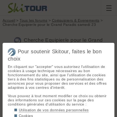
Accueil
>
Tous les forums
>
Coéquipiers & Evenements
>
Cherche Equipier/e pour le Grand Paradis samedi 23
Cherche Equipier/e pour le Grand
Paradis samedi 23
Pour soutenir Skitour, faites le bon
choix
Nouveau sujet
Voir tous les sujets
Chercher
Archives
En cliquant sur "accepter" vous autorisez l'utilisation de
robert.vautard
[
2
posts] - Le 20/05/2026 12:03
cookies à usage technique nécessaires au bon
fonctionnement du site, ainsi que l'utilisation de cookies
Les conditions semblent idéales pour une belle sortie ski de
tiers à des fins statistiques ou de personnalisation des
fin de saison, au Grand Paradis. Je cherche un(e) équipier(e)
annonces pour vous proposer des services et des offres
pour monter en sécurité. A 63 ans je ne suis pas très rapide,
adaptées à vos centres d'interêt.
mais plutôt endurant. Je compte monter au refuge vendredi
22 après-midi, en partant en voiture d'Aix les Bains le
Vous pouvez à tout moment modifier ce choix ou obtenir
vendredi matin. Mail robert.vautard[AT]ipsl.fr.
des informations sur ces cookies sur la page des
conditions générales d'utilisation du service :
Utilisation de vos données personnelles
J
jfs73
[
39
posts] - Le 22/05/2026 10:23
Cookies