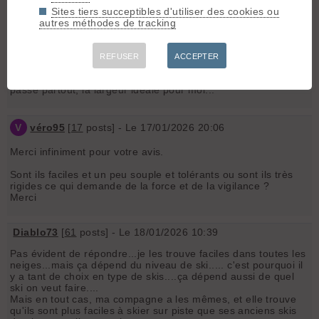
Bonjour
Sites tiers succeptibles d'utiliser des cookies ou
J'ai personnellement des fischer transalp carbon 90 et j'en
autres méthodes de tracking
suis super content.
J'ai un très bon niveau de ski et pour les avoir testés dans
toutes les neiges, et dernièrement une journée sur piste, la
REFUSER
ACCEPTER
tenue de ces skis est bluffante...sur pistes dures, ça ne bouge
pas même si on envoie fort...en hors piste, ce sont des skis
passe partout, la largeur idéale pour moi...
V
véro95
[
17
posts] - Le 17/01/2026 20:06
Merci infiniment pour votre avis.
Sont ils faciles et un peu souple et tolérants ou sont ils très
rigides ce qui demande de la force et de la vigilance ?
Merci
Diablo73
[
61
posts] - Le 18/01/2026 10:39
Pas évident de répondre...je les trouve faciles dans toutes les
neiges...mais ça dépend du niveau de ski..... c'est pourquoi il
y a tant de choix en type de skis....ça dépend aussi de quel
ski on veut faire....
Mais en tout cas, ma compagne a les mêmes, et elle trouve
qu'ils sont plus faciles à skier sur piste que ses anciens skis