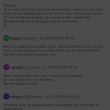
Bonjour
Je ne sais pas à qui tu poses la question, mais pour ma part,
c'est ma deuxième paire et 90 est un bon compromis, même
92 si je comprends bien, ça convient dans toutes les
situations de ski et de neige que je rencontre.
😉
K
Kerzzt
[
9
posts] - Le 20/01/2026 09:16
Moi j'en étais très satisfait aussi. Quand mes Fischer on pris
l'eau, si j'avais trouvé une promotion sur le même modèle,
j'aurais repris des Transalp, oui.
V
véro95
[
17
posts] - Le 20/01/2026 09:31
Merci beaucoup à tous les 2 pour vos réponses.
Je vais opter pour les fischers
Bonne saison à tous.
S
skiacro
[
287
posts] - Le 21/01/2026 11:57
Attention avec la dénomination marketing des Transalp 90
chez Ficher :