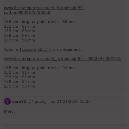
www.fischersports.com/ch_fr/transalp-90-
carbon/9002972736056
155 cm : largeur patin réelle : 86 mm
162 cm : 87 mm
169 cm : 88 mm
176 cm : 89 mm
183 cm : 90 mm
Avec le
Transalp 92 CTI
, on a vraiment :
www.fischersports.com/ch_fr/transalp-92-cti/9002972892615
155 cm : largeur patin réelle : 91 mm
162 cm : 91 mm
169 cm : 92 mm
176 cm : 92 mm
183 cm : 93 mm
V
véro95
[
17
posts] - Le 21/01/2026 12:26
Merci