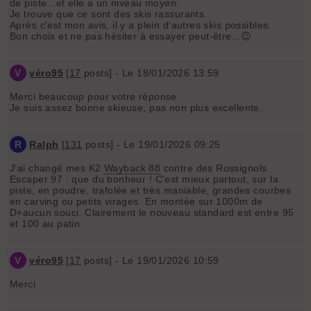
de piste...et elle a un niveau moyen.
Je trouve que ce sont des skis rassurants.
Après c'est mon avis, il y a plein d'autres skis possibles.
Bon choix et ne pas hésiter à essayer peut-être...😉
V
véro95
[
17
posts] - Le 18/01/2026 13:59
Merci beaucoup pour votre réponse.
Je suis assez bonne skieuse, pas non plus excellente.
R
Ralph
[
131
posts] - Le 19/01/2026 09:25
J'ai changé mes K2
Wayback 88
contre des Rossignols
Escaper 97 : que du bonheur ! C'est mieux partout, sur la
piste, en poudre, trafolée et très maniable, grandes courbes
en carving ou petits virages. En montée sur 1000m de
D+aucun souci. Clairement le nouveau standard est entre 95
et 100 au patin
V
véro95
[
17
posts] - Le 19/01/2026 10:59
Merci