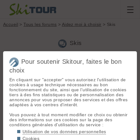
Accueil
>
Tous les forums
>
Aidez moi à choisir
> Skis
Skis
Pour soutenir Skitour, faites le bon
Nouveau sujet
Voir tous les sujets
Chercher
Archives
choix
V
véro95
[
17
posts] - Le 16/01/2026 12:58
En cliquant sur "accepter" vous autorisez l'utilisation de
Bonjour
cookies à usage technique nécessaires au bon
Je renouvelle mes skis, j avais des fisher transalp sans
fonctionnement du site, ainsi que l'utilisation de cookies
carbone depuis 2018, j en suis très satisfaite.
tiers à des fins statistiques ou de personnalisation des
annonces pour vous proposer des services et des offres
J hésite entre les dynafit
RADICAL 88
adaptées à vos centres d'interêt.
Et les fischer trans allp 92
Vous pouvez à tout moment modifier ce choix ou obtenir
Merci de vos avis.
des informations sur ces cookies sur la page des
conditions générales d'utilisation du service :
Utilisation de vos données personnelles
Diablo73
[
61
posts] - Le 17/01/2026 18:41
Cookies