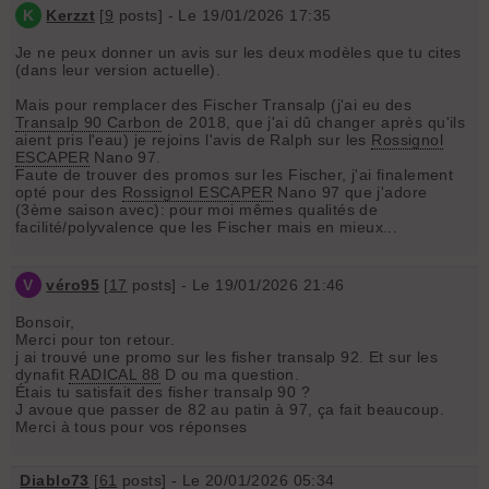
K
Kerzzt
[
9
posts] - Le 19/01/2026 17:35
Je ne peux donner un avis sur les deux modèles que tu cites
(dans leur version actuelle).
Mais pour remplacer des Fischer Transalp (j'ai eu des
Transalp 90 Carbon
de 2018, que j'ai dû changer après qu'ils
aient pris l'eau) je rejoins l'avis de Ralph sur les
Rossignol
ESCAPER
Nano 97.
Faute de trouver des promos sur les Fischer, j'ai finalement
opté pour des
Rossignol ESCAPER
Nano 97 que j'adore
(3ème saison avec): pour moi mêmes qualités de
facilité/polyvalence que les Fischer mais en mieux...
V
véro95
[
17
posts] - Le 19/01/2026 21:46
Bonsoir,
Merci pour ton retour.
j ai trouvé une promo sur les fisher transalp 92. Et sur les
dynafit
RADICAL 88
D ou ma question.
Étais tu satisfait des fisher transalp 90 ?
J avoue que passer de 82 au patin à 97, ça fait beaucoup.
Merci à tous pour vos réponses
Diablo73
[
61
posts] - Le 20/01/2026 05:34