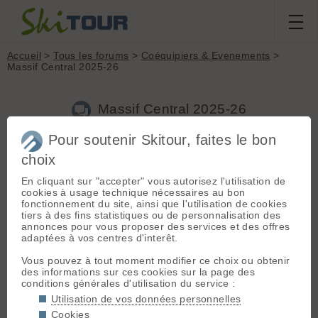
Accueil
>
Tous les forums
>
Coéquipiers & Evenements
>
Massif Central 2025-26
Massif Central 2025-26
Pour soutenir Skitour, faites le bon
Nouveau sujet
Voir tous les sujets
Chercher
Archives
choix
mkl63
[
1
post] - Le 30/11/2025 15:10
En cliquant sur "accepter" vous autorisez l'utilisation de
cookies à usage technique nécessaires au bon
Les conditions à Super-Besse le 30 nov en photos.
fonctionnement du site, ainsi que l'utilisation de cookies
tiers à des fins statistiques ou de personnalisation des
Prises en haut du télécabine :
annonces pour vous proposer des services et des offres
adaptées à vos centres d'interêt.
Vous pouvez à tout moment modifier ce choix ou obtenir
des informations sur ces cookies sur la page des
conditions générales d'utilisation du service :
Utilisation de vos données personnelles
Cookies