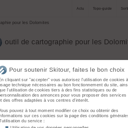
Actu
Topo-guide
Sort
raphie pour les Dolomites
outil de cartographie pour les Dolomi
Pour soutenir Skitour, faites le bon choix
En cliquant sur "accepter" vous autorisez l'utilisation de cookies 
usage technique nécessaires au bon fonctionnement du site, ains
 Dolomites (en étoile autour de Cortina d'Ampezzo grosso modo)
que l'utilisation de cookies tiers à des fins statistiques ou de
çaises.
personnalisation des annonces pour vous proposer des services
et des offres adaptées à vos centres d'interêt.
lent assez détaillées et précises et je me demande si certains s
Vous pouvez à tout moment modifier ce choix ou obtenir des
carte ils utilisent ? Du même genre que Iphigénie ou Visugpx.
informations sur ces cookies sur la page des conditions générale
Tabacco sur Iphigénie ou Visugpx plutôt que d'utiliser les fonds
d'utilisation du service :
Utilisation de vos données personnelles