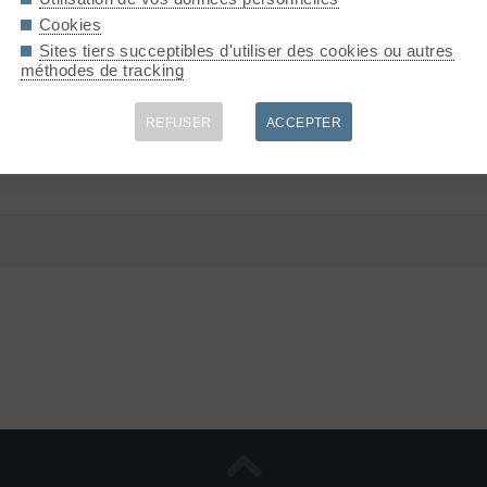
Cookies
Sites tiers succeptibles d'utiliser des cookies ou autres
méthodes de tracking
enguru.ch, avec le layer des pentes (de 30° a >50°) et les tracés d
REFUSER
ACCEPTER
i est gratuite et la carte est stockée sur mon téléphone ; je n'a
t similaires aux cartes, moyennant paiement.
www.tabaccoeditrice.