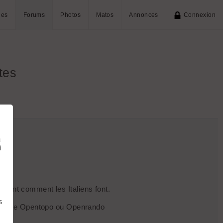
ies
Forums
Photos
Matos
Annonces
Connexion
tes
à
i
avent comment les Italiens font.
s
 de carte Opentopo ou Openrando