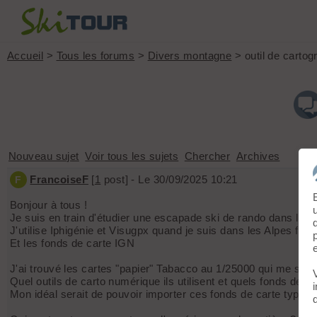
Accueil
>
Tous les forums
>
Divers montagne
> outil de cartog
Nouveau sujet
Voir tous les sujets
Chercher
Archives
FrancoiseF
[
1
post] - Le 30/09/2025 10:21
F
Bonjour à tous !
Je suis en train d'étudier une escapade ski de rando dans les
J'utilise Iphigénie et Visugpx quand je suis dans les Alpes fran
Et les fonds de carte IGN
J'ai trouvé les cartes "papier" Tabacco au 1/25000 qui me semb
Quel outils de carto numérique ils utilisent et quels fonds de 
Mon idéal serait de pouvoir importer ces fonds de carte type 