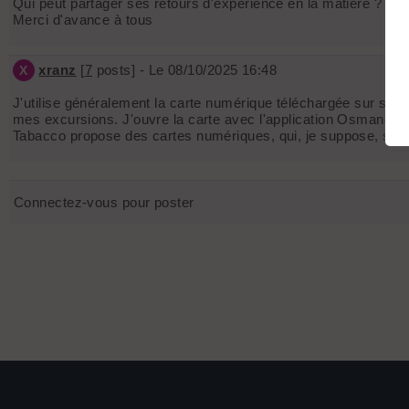
Qui peut partager ses retours d'expérience en la matière ?
Merci d'avance à tous
xranz
[
7
posts] - Le 08/10/2025 16:48
X
J'utilise généralement la carte numérique téléchargée sur skitour
mes excursions. J'ouvre la carte avec l'application Osmand, qu
Tabacco propose des cartes numériques, qui, je suppose, son
Connectez-vous pour poster