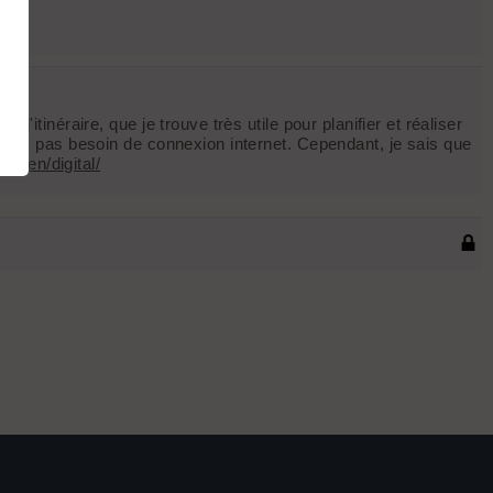
'itinéraire, que je trouve très utile pour planifier et réaliser
i donc pas besoin de connexion internet. Cependant, je sais que
it/en/digital/