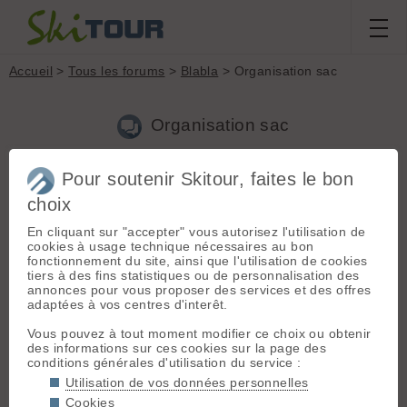
Accueil
>
Tous les forums
>
Blabla
> Organisation sac
Organisation sac
Pour soutenir Skitour, faites le bon
Nouveau sujet
Voir tous les sujets
Chercher
Archives
choix
M
manonleroy12
[
2
posts] - Le 10/09/2025 11:54
En cliquant sur "accepter" vous autorisez l'utilisation de
Bonjour à tous,
cookies à usage technique nécessaires au bon
fonctionnement du site, ainsi que l'utilisation de cookies
Je suis curieuse d’avoir vos retours sur l’organisation de votre
tiers à des fins statistiques ou de personnalisation des
sac de sport
pour les sorties de ski de rando à la journée.
annonces pour vous proposer des services et des offres
C'est quoi les essentiels que vous emportez à chaque sortie ?
adaptées à vos centres d'interêt.
Comment organisez-vous le matériel pour qu’il reste
accessible rapidement ? J'ai hâte de vous lire et d'en
Vous pouvez à tout moment modifier ce choix ou obtenir
apprendre plus. Si vous avez des astuces à partager n'hésitez
des informations sur ces cookies sur la page des
surtout pas.
conditions générales d'utilisation du service :
Merci
Utilisation de vos données personnelles
Cookies