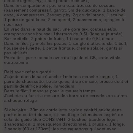
mouffle légers, PQ, 1 sac poubelle de 35L)
Dans le compartiment poche a eau: trousse de secours
(pansement compressif, garrot, 5m de ducktape, 1 bande de
gaze, 4 compresses, 2serum phy, 2g de doliprane, 1 scalpel,
1 paire de gant latex, 2 compeed, 2 pansements, epingles à
nourrice)
En vrac dans le haut du sac, une gore tex, couteau et/ou
crampons dans housse, 1thermos de 0,5L (longue journée).
Sur brettelle: 2 pates de fruits, 1 flasque de 0,5L d'eau
Dans le filet: j'y mets les peaux, 1 sangle d'attache ski, 1 buff,
housse de lunette, 1 petite frontale, creme solaire, gants si
pas ultilisés.
Pochette : porte monaie avec du liquide et CB, carte vitale
européenne
Raid avec refuge gardé :
J'ajoute dans le sac étanche 1mérinos manche longue, 1
paire de chaussette, boule quies, drap de soie, brosse dent et
pastille dentifrice solide, immodium
Dans le filet 1 masque pour le mauvais temps
J'achete au fur et a mesure des barres de cereales ou autres
a chaque refuge
Si glaciaire : 30m de cordellette rapline edelrid enkite dans
pochette ou filet du sac, kit moufflage fait maison inspiré de
celui du guide Seb CONSTANT, 2 boches, baudrier léger,
1nanotraxion, 1 mousqueton directionnel, 1 prussik, 1 longe,
2 sangle (60 et 120cm), les mousquettons qui vont avec