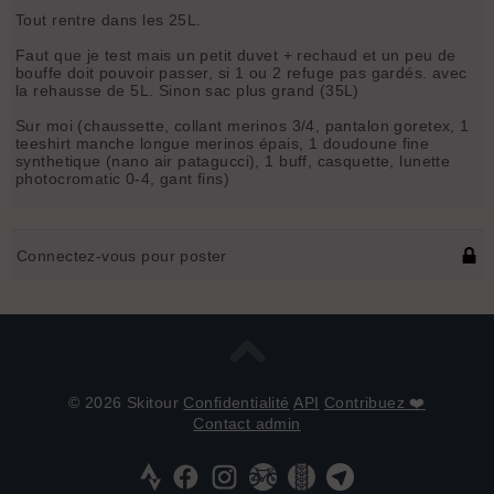
Tout rentre dans les 25L.
Faut que je test mais un petit duvet + rechaud et un peu de
bouffe doit pouvoir passer, si 1 ou 2 refuge pas gardés. avec
la rehausse de 5L. Sinon sac plus grand (35L)
Sur moi (chaussette, collant merinos 3/4, pantalon goretex, 1
teeshirt manche longue merinos épais, 1 doudoune fine
synthetique (nano air patagucci), 1 buff, casquette, lunette
photocromatic 0-4, gant fins)
Connectez-vous pour poster
© 2026 Skitour
Confidentialité
API
Contribuez ❤️
Contact admin