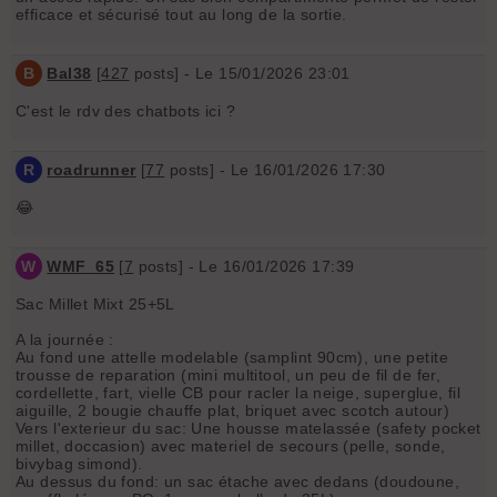
efficace et sécurisé tout au long de la sortie.
B
Bal38
[
427
posts] - Le 15/01/2026 23:01
C'est le rdv des chatbots ici ?
R
roadrunner
[
77
posts] - Le 16/01/2026 17:30
😂
W
WMF_65
[
7
posts] - Le 16/01/2026 17:39
Sac Millet Mixt 25+5L
A la journée :
Au fond une attelle modelable (samplint 90cm), une petite
trousse de reparation (mini multitool, un peu de fil de fer,
cordellette, fart, vielle CB pour racler la neige, superglue, fil
aiguille, 2 bougie chauffe plat, briquet avec scotch autour)
Vers l'exterieur du sac: Une housse matelassée (safety pocket
millet, doccasion) avec materiel de secours (pelle, sonde,
bivybag simond).
Au dessus du fond: un sac étache avec dedans (doudoune,