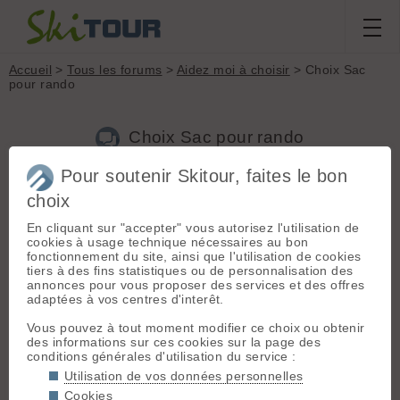
Accueil
>
Tous les forums
>
Aidez moi à choisir
> Choix Sac
pour rando
Choix Sac pour rando
Pour soutenir Skitour, faites le bon
Nouveau sujet
Voir tous les sujets
Chercher
Archives
choix
P
polollo2010
[
2
posts] - Le 09/09/2025 17:16
En cliquant sur "accepter" vous autorisez l'utilisation de
cookies à usage technique nécessaires au bon
Salut,
fonctionnement du site, ainsi que l'utilisation de cookies
tiers à des fins statistiques ou de personnalisation des
Je cherche à remplacer mon Blue Ice Warthog 40L qui
annonces pour vous proposer des services et des offres
commence à fatiguer.
adaptées à vos centres d'interêt.
J’hésite entre le Blue Ice Kume 38L et le Dynafit Speedfit 32
pour des sorties rando à la journée ou sur 2 jours max.
Vous pouvez à tout moment modifier ce choix ou obtenir
des informations sur ces cookies sur la page des
Des retours sur le confort et la praticité de ces modèles de
conditions générales d'utilisation du service :
sac
?
Utilisation de vos données personnelles
Cookies
Merci d’avance !