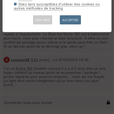
Sites tiers succeptibles d'utiliser des cookies ou
autres méthodes de tracking
M
manonleroy12
[
2
posts] - Le 10/09/2025 11:37
REFUSER
ACCEPTER
Bonjour,
Perso je dirai le Dynafit Speedfit/Free 32L, car plus léger,
organisation top et pensé pour le confort avec un accès
rapide à l’équipement. Le Blue Ice Kume 38L est évidemment
plus lourd, mais plus robuste et bien structuré. Il offre un bon
confort de portage aussi
,
même si le poids peut être un frein.
Si ce dernier point ne te dérange pas, alors go !
A
aymeric38
[
128
posts] - Le 07/10/2025 19:35
J'ai un
Kume 30l
(modèle d'avant il y a 2/3 ans) dont je suis
hyper content au niveau poids et accessoires / portage /
poche séparée pour peaux/crampons... mais qui est fragile .
Le light dure moins longtemps qu'un bon vieux sac plus
lourd...
Connectez-vous pour poster